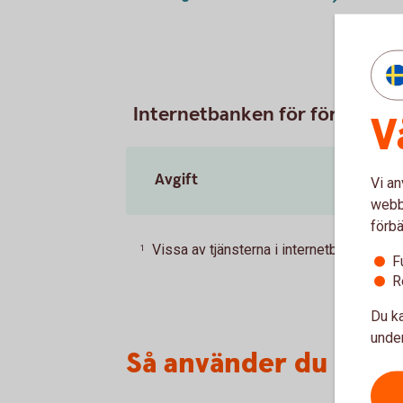
Internetbanken för företag
V
Avgift
Vi an
webbp
förbä
Vissa av tjänsterna i internetbanken är p
1
F
R
Du ka
under
Så använder du inte