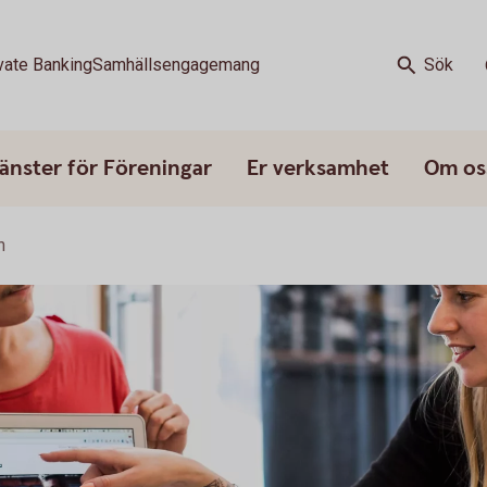
vate Banking
Samhällsengagemang
Sök
änster för Föreningar
Er verksamhet
Om os
n