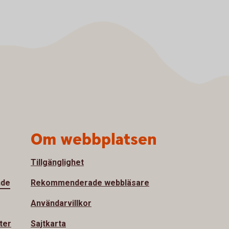
Om webbplatsen
Tillgänglighet
nde
Rekommenderade webbläsare
Användarvillkor
ter
Sajtkarta