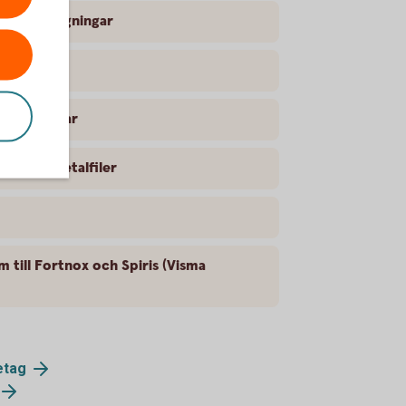
mande dragningar
lbetalningar
vvisade betalfiler
 till Fortnox och Spiris (Visma
etag