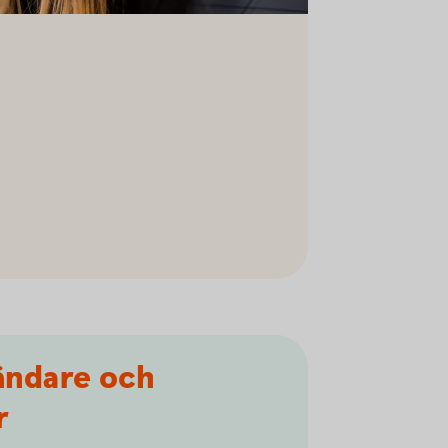
ändare och
r