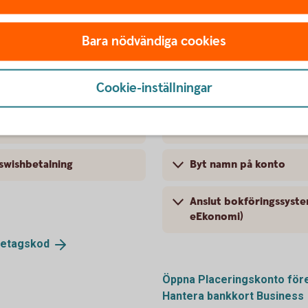
 företag
Låneöversikt och kom
Bara nödvändiga cookies
Hitta IBAN och BIC
Cookie-inställningar
Signeringshistorik på fi
Återrapportering och a
swishbetalning
Byt namn på konto
Anslut bokföringssystem
eEkonomi)
retagskod
Öppna Placeringskonto
för
Hantera bankkort
Business