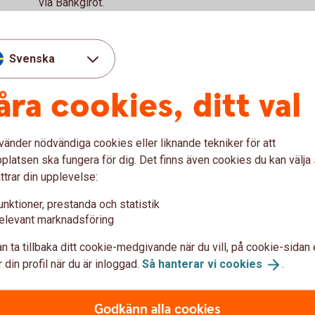
via Bankgirot.
Insättningsuppgift
Svenska
åra cookies, ditt val
vänder nödvändiga cookies eller liknande tekniker för att
latsen ska fungera för dig. Det finns även cookies du kan välj
ttrar din upplevelse:
rissatta. Tjänster med årsavgift kan du välja bort.
Tillbaka
unktioner, prestanda och statistik
elevant marknadsföring
n ta tillbaka ditt cookie-medgivande när du vill, på cookie-sidan 
 din profil när du är inloggad.
Så hanterar vi
cookies
.
rnetbanken för företag
Godkänn alla cookies