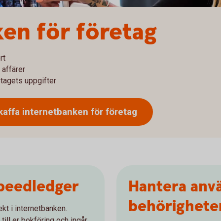
en för företag
rt
 affärer
etagets uppgifter
affa internetbanken för företag
peedledger
Hantera anv
behörighete
ekt i internetbanken.
till er bokföring och ingår