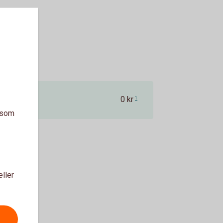
0 kr
1
a som
eller