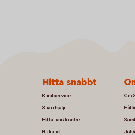
Sidfot
Hitta snabbt
Om
Kundservice
Om S
Spärrhjälp
Håll
Hitta bankkontor
Samh
Bli kund
Jobb