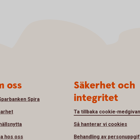
 oss
Säkerhet och
integritet
parbanken Spira
barhet
Ta tillbaka cookie-medgiva
ällsnytta
Så hanterar vi cookies
a hos oss
Behandling av personuppgif