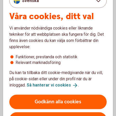
Svenska
Våra cookies, ditt val
Vi använder nödvändiga cookies eller liknande
tekniker för att webbplatsen ska fungera för dig. Det
A tractor out in the field
finns även cookies du kan välja som förbättrar din
Objektsfinansiering
upplevelse:
Funktioner, prestanda och statistik
Planerar ni att investera i fordon, maskiner, datorer
Relevant marknadsföring
eller andra objekt till företaget? Leasing och
avbetalning gör det enkelt att finansiera
Du kan ta tillbaka ditt cookie-medgivande när du vill,
investeringen. Utforska våra alternativ för
på cookie-sidan eller under din profil när du är
objektsfinansiering och se vad som passar er bäst.
inloggad.
Så hanterar vi
cookies
.
Läs mer och jämför.
Leasing och
Avbetalning
Godkänn alla cookies