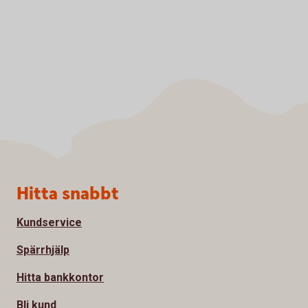
Sidfot
Hitta snabbt
Kundservice
Spärrhjälp
Hitta bankkontor
Bli kund