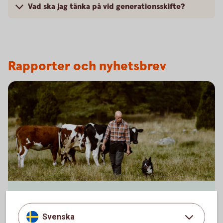
Vad ska jag tänka på vid generationsskifte?
Rapporter och nyhetsbrev
Lantbruksbarometern 2026
Svenska
Samlar aktuella insikter om lönsamhet,