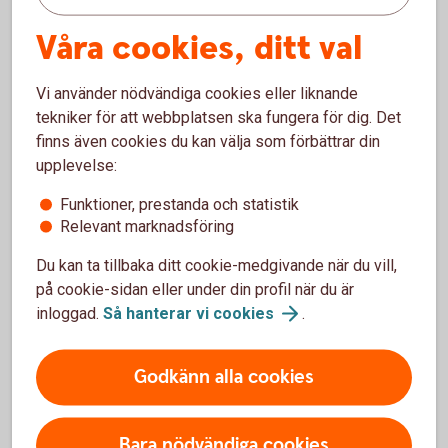
investeringar och framtidstro bland svenska
Våra cookies, ditt val
skogsägare och lantbrukare.
Årets rapport visar att lönsamheten i lantbruket
ligger kvar på en hög nivå samtidigt som
Vi använder nödvändiga cookies eller liknande
skillnaderna mellan stora och små gårdar ökar,
tekniker för att webbplatsen ska fungera för dig. Det
där många mindre mjölkföretag nu planerar att
finns även cookies du kan välja som förbättrar din
lägga ned sin verksamhet.
upplevelse:
Skogs- och
lantbruksbarometrar
Funktioner, prestanda och statistik
Relevant marknadsföring
Du kan ta tillbaka ditt cookie-medgivande när du vill,
på cookie-sidan eller under din profil när du är
inloggad.
Så hanterar vi
cookies
.
Tips och inspiration för dig som
skog- och lantbrukare
Godkänn alla cookies
Bara nödvändiga cookies