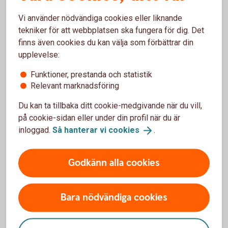
Vi använder nödvändiga cookies eller liknande
tekniker för att webbplatsen ska fungera för dig. Det
finns även cookies du kan välja som förbättrar din
Varför avbetalning?
upplevelse:
Ni äger objektet själva
Funktioner, prestanda och statistik
Vi finansierar er moms
Relevant marknadsföring
Ni kan lösa krediten i förtid eller amortera extra
Du kan ta tillbaka ditt cookie-medgivande när du vill,
på cookie-sidan eller under din profil när du är
Avbetalning - ansök och se
räkneexempel
inloggad.
Så hanterar vi
cookies
.
Godkänn alla cookies
Bara nödvändiga cookies