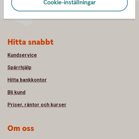
Cookie-inställningar
Sidfot
Hitta snabbt
Kundservice
Spärrhjälp
Hitta bankkontor
Bli kund
Priser, räntor och kurser
Om oss