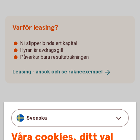
Varför leasing?
Ni slipper binda ert kapital
Hyran är avdragsgill
Påverkar bara resultaträkningen
Leasing - ansök och se
räkneexempel
Avbetalning
Svenska
Avbetalning kan jämföras med ett lån där ni betalar tillbaka
hela summan inom avtalets löptid. Här är det vanligt med en
Våra cookies, ditt val
egen insats på 20 procent.