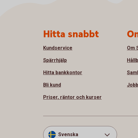
Sidfot
Hitta snabbt
Om
Kundservice
Om S
Spärrhjälp
Håll
Hitta bankkontor
Samh
Bli kund
Jobb
Priser, räntor och kurser
Svenska