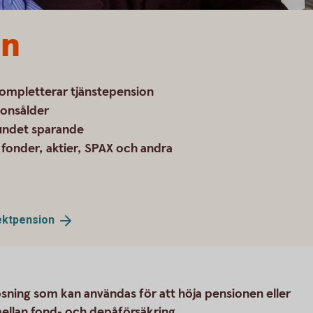
on
kompletterar tjänstepension
ionsålder
bundet sparande
fonder, aktier, SPAX och andra
ektpension
ösning som kan användas för att höja pensionen eller
j mellan fond- och depåförsäkring.