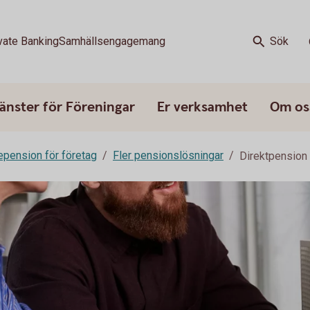
vate Banking
Samhällsengagemang
Sök
änster för Föreningar
Er verksamhet
Om os
epension för företag
Fler pensionslösningar
Direktpension