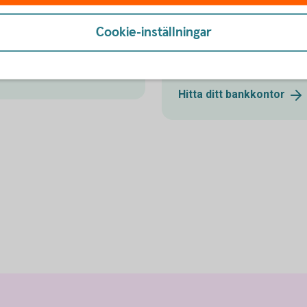
g
Besök oss
Cookie-inställningar
Välkommen till ett av våra k
Hitta ditt
bankkontor