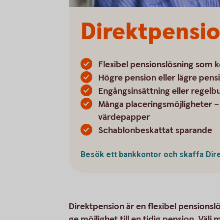
Direktpensi
Flexibel pensionslösning som 
Högre pension eller lägre pens
Engångsinsättning eller regel
Många placeringsmöjligheter – 
värdepapper
Schablonbeskattat sparande
Besök ett bankkontor och skaffa
Dir
Direktpension är en flexibel pensionsl
ge möjlighet till en tidig pension. Väl