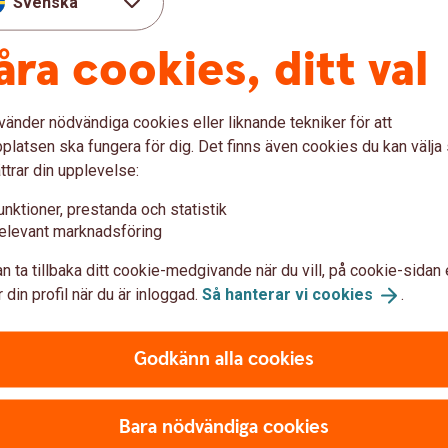
Svenska
åra cookies, ditt val
vänder nödvändiga cookies eller liknande tekniker för att
latsen ska fungera för dig. Det finns även cookies du kan välj
ttrar din upplevelse:
var
unktioner, prestanda och statistik
elevant marknadsföring
företaget?
n ta tillbaka ditt cookie-medgivande när du vill, på cookie-sidan 
 din profil när du är inloggad.
Så hanterar vi
cookies
.
skulle avlida?
Godkänn alla cookies
a?
Bara nödvändiga cookies