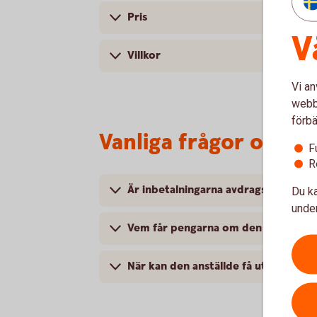
Pris
V
Villkor
Vi an
webbp
förbä
Vanliga frågor och s
F
R
Är inbetalningarna avdragsgilla för 
Du ka
under
Vem får pengarna om den försäkrade 
När kan den anställde få ut pengarn