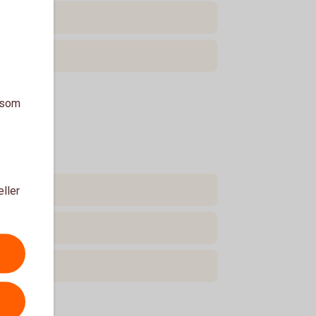
a som
eller