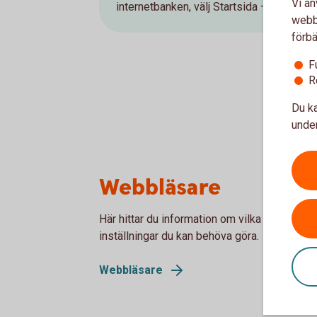
Vi an
internetbanken, välj Startsida – Kontakta
webbp
förbä
F
R
Du ka
under
Webbläsare
Här hittar du information om vilka webbläsa
inställningar du kan behöva göra.
Webbläsare