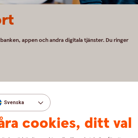
ort
tbanken, appen och andra digitala tjänster. Du ringer
Svenska
 oss
Frågor och s
åra cookies, ditt val
du är inloggad i
Är det något du behöver hjä