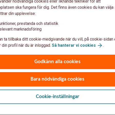
vänder nödvändiga cookies eller liknande tekniker för att
 oss i menyn.
vanligaste frågorna om int
latsen ska fungera för dig. Det finns även cookies du kan välj
ttrar din upplevelse:
Internetbanken för före
unktioner, prestanda och statistik
Internetbanken för enski
elevant marknadsföring
n ta tillbaka ditt cookie-medgivande när du vill, på cookie-sidan 
Appen för företag
 din profil när du är inloggad.
Så hanterar vi cookies
.
Godkänn alla cookies
Bara nödvändiga cookies
re vi rekommenderar och vilka
Cookie-inställningar