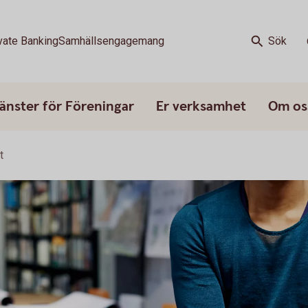
vate Banking
Samhällsengagemang
Sök
änster för Föreningar
Er verksamhet
Om os
t