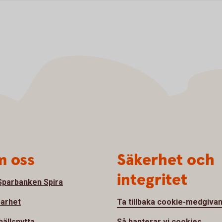
 oss
Säkerhet och
integritet
parbanken Spira
barhet
Ta tillbaka cookie-medgiva
ällsnytta
Så hanterar vi cookies