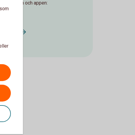
ernetbanken och appen:
a som
tag
ld firma
eller