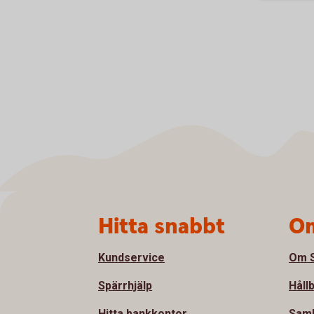
Sidfot
Hitta snabbt
Om
Kundservice
Om S
Spärrhjälp
Håll
Hitta bankkontor
Samh