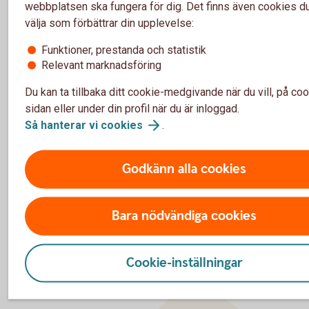
webbplatsen ska fungera för dig. Det finns även cookies d
Ring 0771-33 44 33
välja som förbättrar din upplevelse:
Funktioner, prestanda och statistik
Relevant marknadsföring
Vill du veta mer om de nya
Du kan ta tillbaka ditt cookie-medgivande när du vill, på coo
betalningsformaten?
sidan eller under din profil när du är inloggad.
Så hanterar vi
cookies
.
Du kan följa utvecklingen och få uppdaterad informat
här
Godkänn alla cookies
Bara nödvändiga cookies
Cookie-inställningar