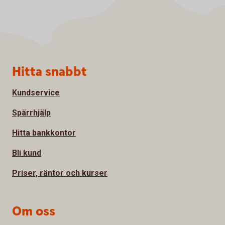
Sidfot
Hitta snabbt
Kundservice
Spärrhjälp
Hitta bankkontor
Bli kund
Priser, räntor och kurser
Om oss