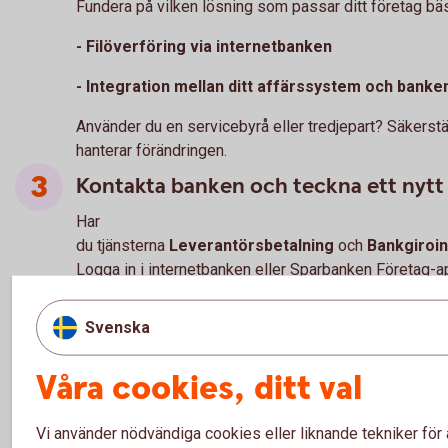
Fundera på vilken lösning som passar ditt företag bäs
- Filöverföring via internetbanken
- Integration mellan ditt affärssystem och banke
Använder du en servicebyrå eller tredjepart? Säkerstä
hanterar förändringen.
Kontakta banken och teckna ett nytt 
Har
du tjänsterna
Leverantörsbetalning
och
Bankgiroin
Logga in i internetbanken eller Sparbanken Företag-
hittar du ett meddelande om hur du kan ansluta dig till
formatet.
Svenska
Har du andra bankgiroformat eller har du frågor?
Våra cookies, ditt val
Välkommen att kontakta ditt bankkontor eller ringa os
Hitta
kontor
Vi använder nödvändiga cookies eller liknande tekniker för 