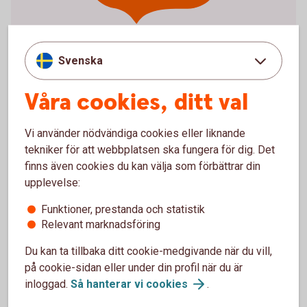
Svenska
Våra cookies, ditt val
Viktig information
Vi använder nödvändiga cookies eller liknande
Bankgironummer och Plusgironummer kommer
tekniker för att webbplatsen ska fungera för dig. Det
att finnas kvar
finns även cookies du kan välja som förbättrar din
OCR som fakturareferens kvarstår
upplevelse:
Det blir obligatoriskt att ange
betalningsmottagarens namn vid
Funktioner, prestanda och statistik
kontoöverföringar, löneutbetalningar och vid
Relevant marknadsföring
bankgiro- och plusgirobetalning
Du kan ta tillbaka ditt cookie-medgivande när du vill,
på cookie-sidan eller under din profil när du är
inloggad.
Så hanterar vi
cookies
.
Fler viktiga