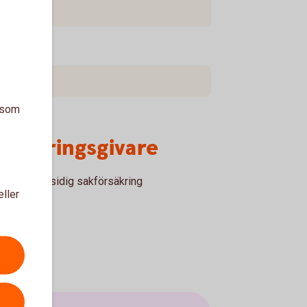
a som
örsäkringsgivare
ksam ömsesidig sakförsäkring
eller