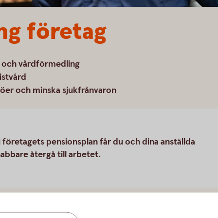
ng företag
ng och vårdförmedling
listvård
dköer och minska sjukfrånvaron
i företagets pensionsplan får du och dina anställda
nabbare återgå till arbetet.