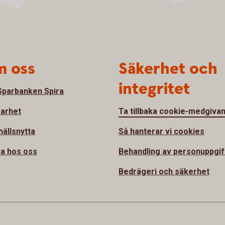
 oss
Säkerhet och
integritet
parbanken Spira
barhet
Ta tillbaka cookie-medgiva
ällsnytta
Så hanterar vi cookies
a hos oss
Behandling av personuppgif
Bedrägeri och säkerhet