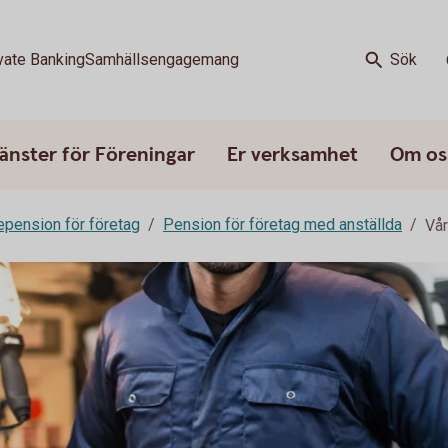
vate Banking
Samhällsengagemang
Sök
änster för Föreningar
Er verksamhet
Om os
epension för företag
Pension för företag med anställda
Vår