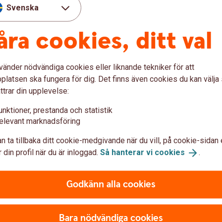
Svenska
åra cookies, ditt val
vänder nödvändiga cookies eller liknande tekniker för att
latsen ska fungera för dig. Det finns även cookies du kan välj
ttrar din upplevelse:
F
unktioner, prestanda och statistik
elevant marknadsföring
Fol
n ta tillbaka ditt cookie-medgivande när du vill, på cookie-sidan 
r hittar du kontaktuppgifter och blanketter.
 din profil när du är inloggad.
Så hanterar vi
cookies
.
Godkänn alla cookies
Bara nödvändiga cookies