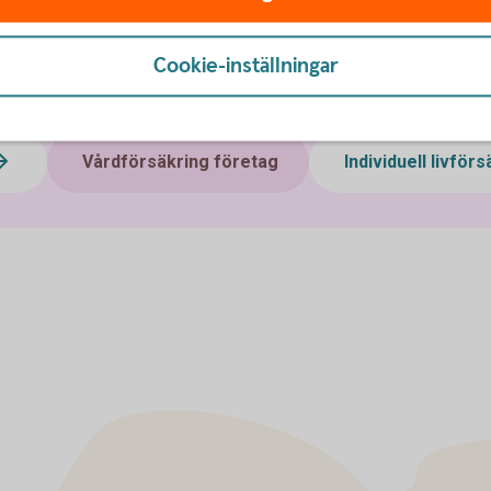
n
Cookie-inställningar
ukförsäkring företag
Olycksfallsförsäkring
Vårdförsäkring företag
Individuell livför