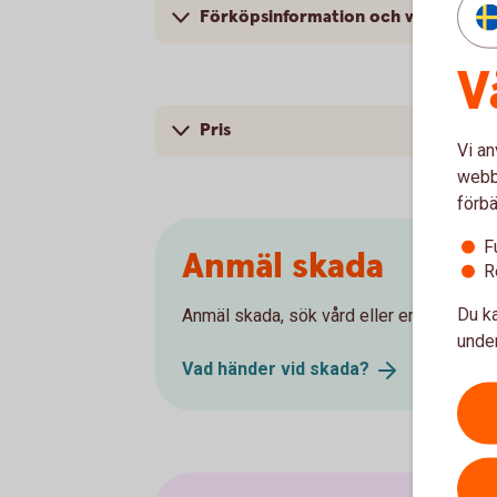
Förköpsinformation och villkor
V
Pris
Vi an
webbp
förbä
F
Anmäl skada
R
Du ka
Anmäl skada, sök vård eller ersättning. Hä
under
Vad händer vid
skada?