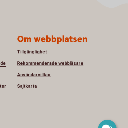
Om webbplatsen
Tillgänglighet
nde
Rekommenderade webbläsare
Användarvillkor
ter
Sajtkarta