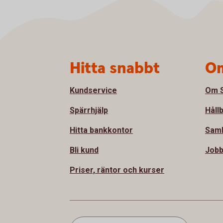
Sidfot
Hitta snabbt
Om
Kundservice
Om S
Spärrhjälp
Håll
Hitta bankkontor
Samh
Bli kund
Jobb
Priser, räntor och kurser