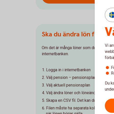
V
Ska du ändra lön för må
Vi an
Om det är många löner som du ska ändra g
webbp
internetbanken.
förbä
F
Logga in i internetbanken
R
Välj pension – pensionsplan
Du ka
Välj aktuell pensionsplan
under
Välj ändra löner och löneändring via fil
Skapa en CSV fil. Det kan du göra genom
Filen måste ha separata kolumner och 
när lönen börjar gälla.