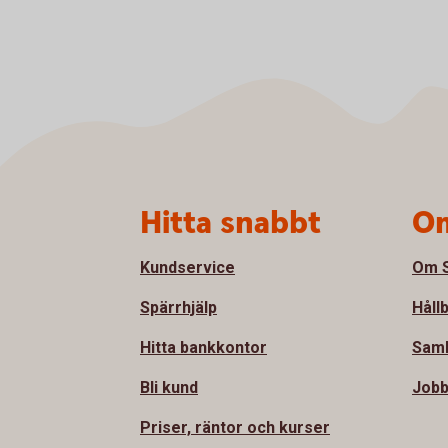
Sidfot
Hitta snabbt
Om
Kundservice
Om S
Spärrhjälp
Håll
Hitta bankkontor
Samh
Bli kund
Jobb
Priser, räntor och kurser