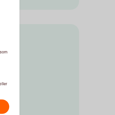
a som
eller