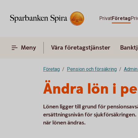
Privat
Företag
Pri
Meny
Våra företagstjänster
Banktj
Företag
Pension och försäkring
Admini
Ändra lön i p
Lönen ligger till grund för pensionsav
ersättningsnivån för sjukförsäkringen.
när lönen ändras.