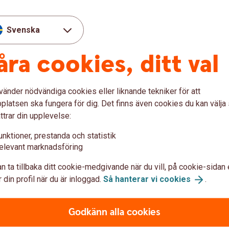
Svenska
åra cookies, ditt val
nga?
vänder nödvändiga cookies eller liknande tekniker för att
ör du det enklast med filinläsning i
latsen ska fungera för dig. Det finns även cookies du kan välj
ttrar din upplevelse:
unktioner, prestanda och statistik
elevant marknadsföring
n ta tillbaka ditt cookie-medgivande när du vill, på cookie-sidan 
 din profil när du är inloggad.
Så hanterar vi
cookies
.
 att konvertera en Excel fil till CSV.
Godkänn alla cookies
rubriker för: personnummer, ny årslön och datum