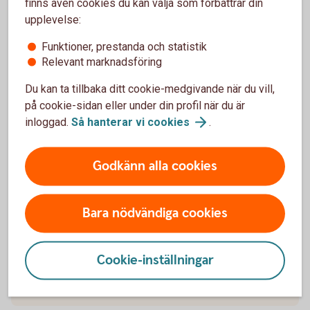
finns även cookies du kan välja som förbättrar din
Om ditt företag tecknar Swedbank Pensionsplan till förmån
upplevelse:
för en anställd är premien avdragsgill med upp till 35
Funktioner, prestanda och statistik
procent av den anställdes lön, dock max tio prisbasbelopp.
Relevant marknadsföring
Skatteregler
Du kan ta tillbaka ditt cookie-medgivande när du vill,
Se över basbelopp inför årsskiftet
på cookie-sidan eller under din profil när du är
inloggad.
Så hanterar vi
cookies
.
Inför årsskiftet kan det vara bra att se över kommande
förändringar i basbelopp för att se om du behöver göra
Godkänn alla cookies
justeringar.
Basbelopp
Bara nödvändiga cookies
Cookie-inställningar
Förköpsinformation och villkor