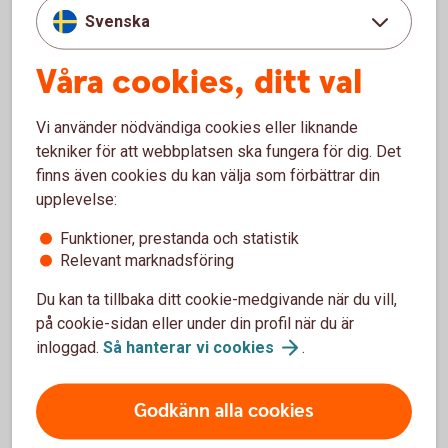
Svenska
Så här fungerar BankID på kort och BankID på fil
Våra cookies, ditt val
Pris
Vi använder nödvändiga cookies eller liknande
Spärra BankID
tekniker för att webbplatsen ska fungera för dig. Det
finns även cookies du kan välja som förbättrar din
Säkerhet på internet
upplevelse:
Funktioner, prestanda och statistik
Relevant marknadsföring
Du kan ta tillbaka ditt cookie-medgivande när du vill,
Mobilt BankID
på cookie-sidan eller under din profil när du är
Med Mobilt BankID får du tillgång till alla tjänster i
inloggad.
Så hanterar vi
cookies
.
appen och internetbanken.
Godkänn alla cookies
Mobilt
BankID