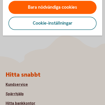
Bara nödvändiga cookies
Cookie-inställningar
Sidfot
Hitta snabbt
Kundservice
Spärrhjälp
Hitta bankkontor