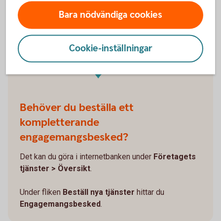
Bara nödvändiga cookies
Hitta ditt
engagemangs-
besked
Cookie-inställningar
Behöver du beställa ett
kompletterande
engagemangsbesked?
Det kan du göra i internetbanken under
Företagets
tjänster > Översikt
.
Under fliken
Beställ nya tjänster
hittar du
Engagemangsbesked
.