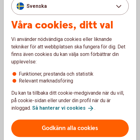
Svenska
Digital Support
Våra cookies, ditt val
Öppet måndag-fredag 08.00-20.00, lördag-söndag
08.00-18.00 (stängt storhelger).
Vi använder nödvändiga cookies eller liknande
tekniker för att webbplatsen ska fungera för dig. Det
Digital
support
finns även cookies du kan välja som förbättrar din
upplevelse:
Funktioner, prestanda och statistik
Relevant marknadsföring
Använd tjänsterna säkert
Du kan ta tillbaka ditt cookie-medgivande när du vill,
på cookie-sidan eller under din profil när du är
Säkerhet digitala
tjänster
inloggad.
Så hanterar vi
cookies
.
Godkänn alla cookies