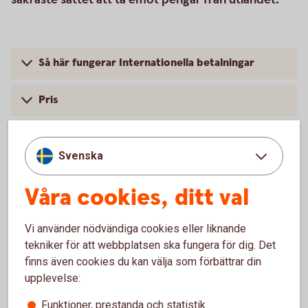
Så här fungerar Internationella betalningar
Pris
Svenska
IBAN – BIC
Våra cookies, ditt val
Som företagare ska du alltid uppge IBAN och BIC på
de fakturor som skickas till mottagare inom EU/EES.
Vi använder nödvändiga cookies eller liknande
tekniker för att webbplatsen ska fungera för dig. Det
IBAN och BIC/Nationellt ID
finns även cookies du kan välja som förbättrar din
upplevelse:
Funktioner, prestanda och statistik