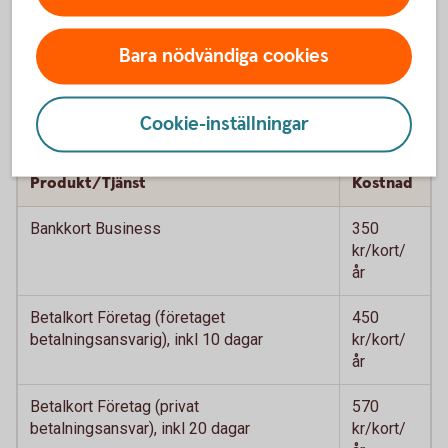
e-lönelista –
250 kr/avtal
internetbanken
Bara nödvändiga cookies
Cookie-inställningar
Företagskort
Produkt/Tjänst
Kostnad
Bankkort Business
350
kr/kort/
år
Betalkort Företag (företaget
450
betalningsansvarig), inkl 10 dagar
kr/kort/
år
Betalkort Företag (privat
570
betalningsansvar), inkl 20 dagar
kr/kort/