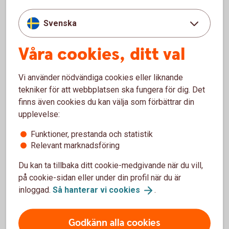
Produkt/Tjänst
Kostnad
Svenska
Swedbank Lön
500 kr/avtal/år
Våra cookies, ditt val
Kontoinsättning –
1,50 kr/st
löneutbetalning
Vi använder nödvändiga cookies eller liknande
tekniker för att webbplatsen ska fungera för dig. Det
Lönebesked
3,50 kr/st (för Lönebesked via
finns även cookies du kan välja som förbättrar din
elektroniskt
papper tillkommer pris för print
upplevelse:
och porto per st)
Funktioner, prestanda och statistik
Kontantutbetalning
10 kr + porto/st
Relevant marknadsföring
– via Kontantavi
Du kan ta tillbaka ditt cookie-medgivande när du vill,
Återredovisning –
0 kr
på cookie-sidan eller under din profil när du är
internetbanken
inloggad.
Så hanterar vi
cookies
.
Återredovisning –
15 kr/st
Godkänn alla cookies
papper