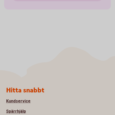
Sidfot
Hitta snabbt
Kundservice
Spärrhjälp