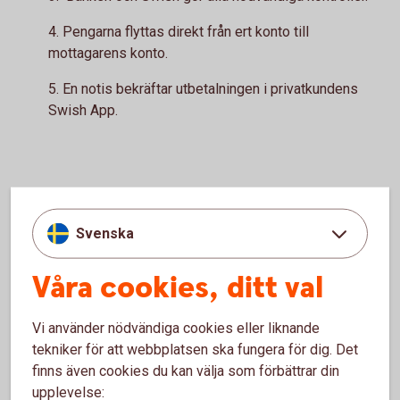
4. Pengarna flyttas direkt från ert konto till
mottagarens konto.
5. En notis bekräftar utbetalningen i privatkundens
Swish App.
Tips! Håll koll på utbetalningarna
med en Swish-rapport
Svenska
Våra cookies, ditt val
Ni kan enkelt skapa en Swish-rapport för utbetalningarna i
internetbanken. Följ stegen:
Vi använder nödvändiga cookies eller liknande
1. Logga in i internetbanken
tekniker för att webbplatsen ska fungera för dig. Det
2. Gå till översikten: Betala/överföra – Swish – Swish
finns även cookies du kan välja som förbättrar din
funktioner.
upplevelse:
3. Välj Swish-rapport