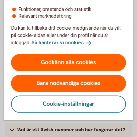
Funktioner, prestanda och statistik
Relevant marknadsföring
Du kan ta tillbaka ditt cookie-medgivande när du vill,
Vanliga frågor och svar, samt
på cookie-sidan eller under din profil när du är
villkor
inloggad.
Så hanterar vi
cookies
.
Vad är Swish Utbetalning?
Godkänn alla cookies
Vilka passar Swish Utbetalning för?
Bara nödvändiga cookies
Var kan vi ansöka om Swish Utbetalning?
Cookie-inställningar
Måste vi ha Swish Företag eller Swish Handel för
att skaffa Swish Utbetalning?
Vad är ett Swish-nummer och hur fungerar det?