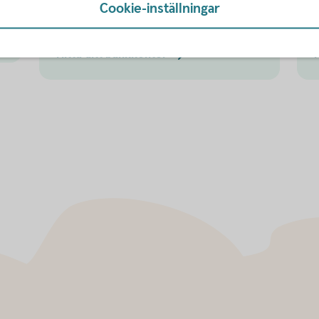
.
Välkommen till ett av våra kontor så
Cookie-inställningar
hjälper vi dig.
a
Hitta ditt
bankkontor