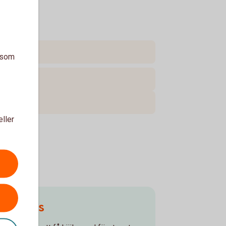
a som
eller
Ring oss