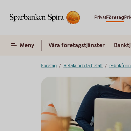
Privat
Företag
Pri
Meny
Våra företagstjänster
Banktj
Företag
Betala och ta betalt
e-bokföri