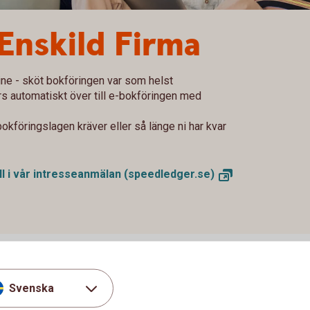
Enskild Firma
ne - sköt bokföringen var som helst
rs automatiskt över till e-bokföringen med
kföringslagen kräver eller så länge ni har kvar
ll i vår intresseanmälan
(speedledger.se)
lla funktioner som de flesta mindre företag behöver i
Svenska
nskild Firma innehåller också den unika