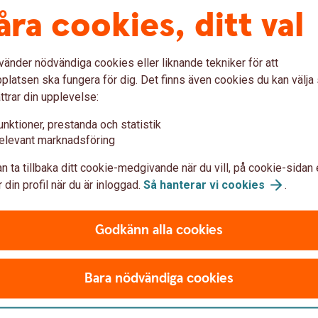
åra cookies, ditt val
vänder nödvändiga cookies eller liknande tekniker för att
latsen ska fungera för dig. Det finns även cookies du kan välj
ttrar din upplevelse:
unktioner, prestanda och statistik
elevant marknadsföring
n ta tillbaka ditt cookie-medgivande när du vill, på cookie-sidan 
 din profil när du är inloggad.
Så hanterar vi
cookies
.
bokföring Enskild Firma
Godkänn alla cookies
Bara nödvändiga cookies
Besök oss