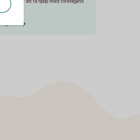
Ring oss för att få hjälp med företagets
ffärer.
Ring
oss