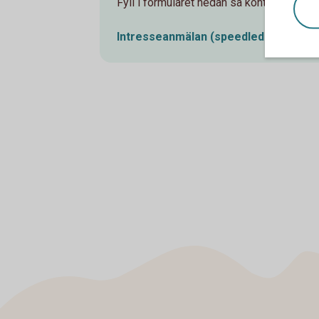
Fyll i formuläret nedan så kontaktar vi dig
Intresseanmälan
(speedledger.se)