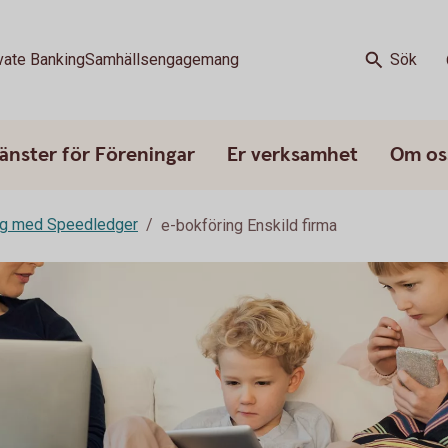
vate Banking
Samhällsengagemang
Sök
änster för Föreningar
Er verksamhet
Om os
ng med Speedledger
e-bokföring Enskild firma