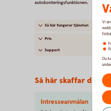
autokonteringsfunktionen.
V
Vi an
Så här fungerar tjänsten
webbp
förbä
Pris
F
R
Support
Du ka
under
Så här skaffar du e-
Intresseanmälan