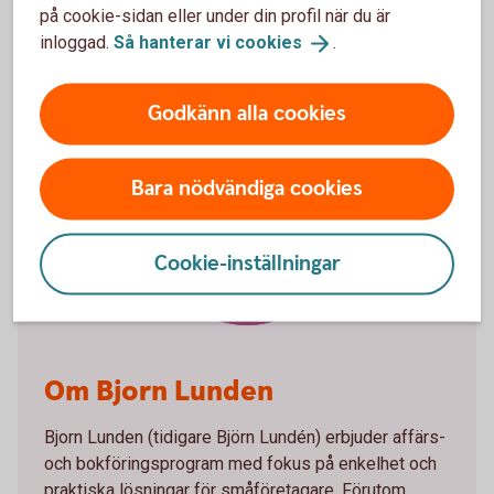
sätt med bankintegration.
på cookie-sidan eller under din profil när du är
inloggad.
Så hanterar vi
cookies
.
Godkänn alla cookies
Bara nödvändiga cookies
Bjorn
Lunden
Cookie-inställningar
Om Bjorn Lunden
Bjorn Lunden (tidigare Björn Lundén) erbjuder affärs-
och bokföringsprogram med fokus på enkelhet och
praktiska lösningar för småföretagare. Förutom