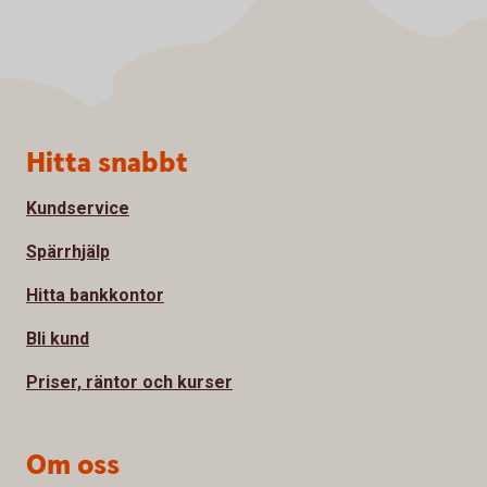
Sidfot
Hitta snabbt
Kundservice
Spärrhjälp
Hitta bankkontor
Bli kund
Priser, räntor och kurser
Om oss