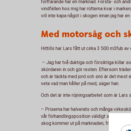
fortfarande har en marknad. Första- och andrag
vindfällen hos mig har rötterna kvar i marken,
vill inte kapa något i skogen innan jag har e
Med motorsåg och s
Hittills har Lars fått ut cirka 3 500 m3fub a
– Jag har två duktiga och försiktiga killar
skördaren in och gör resten. Eftersom träden 
och är täckta med jord och snö är det mest e
veta vad man håller på med, säger han.
Och det är inte röjningsarbetet som är Lars s
– Priserna har halverats och många virkesköp
vår förhandlingsposition väldigt svag. Och hu
skog kommer ut på marknaden, frågar han si