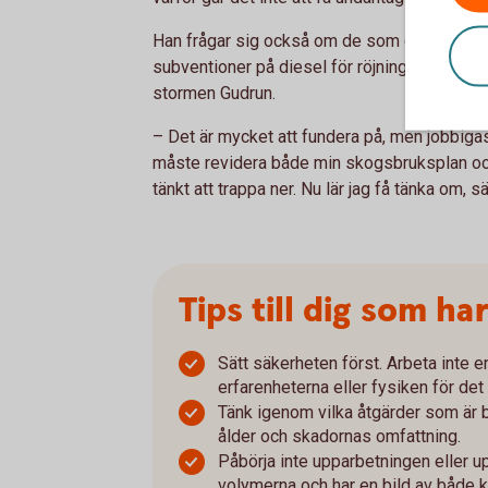
Han frågar sig också om de som drabbats 
subventioner på diesel för röjningsarbete,
stormen Gudrun.
– Det är mycket att fundera på, men jobbiga
måste revidera både min skogsbruksplan och
tänkt att trappa ner. Nu lär jag få tänka om, s
Tips till dig som ha
Sätt säkerheten först. Arbeta inte e
erfarenheterna eller fysiken för det 
Tänk igenom vilka åtgärder som är 
ålder och skadornas omfattning.
Påbörja inte upparbetningen eller u
volymerna och har en bild av både ko