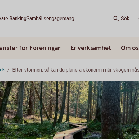
vate Banking
Samhällsengagemang
Sök
änster för Föreningar
Er verksamhet
Om os
ruk
Efter stormen: så kan du planera ekonomin när skogen må