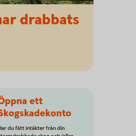
 har drabbats
,
Öppna ett
Skogskadekonto
Har du fått intäkter från din