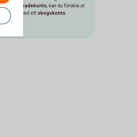
ett
skogsskadekonto
, kan du fördela ut
intäkterna med ett
skogskonto
.