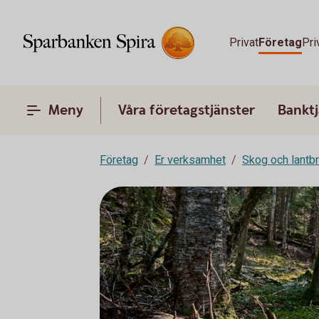
Privat
Företag
Pri
Meny
Våra företagstjänster
Banktj
Företag
Er verksamhet
Skog och lantb