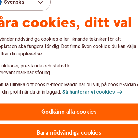
Svenska
åra cookies, ditt val
upplag, med bevattning. Med bra
rabbade skogsägare kunna invänta en vändning
vänder nödvändiga cookies eller liknande tekniker för att
latsen ska fungera för dig. Det finns även cookies du kan välj
pgivna. De säger att jag får deras virke
ttrar din upplevelse:
änns inte bra. Vi är många som har svårt att
unktioner, prestanda och statistik
a kunna få betalt, säger han.
elevant marknadsföring
ekvenserna
n ta tillbaka ditt cookie-medgivande när du vill, på cookie-sidan 
 din profil när du är inloggad.
Så hanterar vi
cookies
.
ormdrabbade skogsägare brottas med är
et gäller artinventering och
Godkänn alla cookies
ivet i en skog som ligger platt på marken? Och
Bara nödvändiga cookies
veckorsregeln i ett katastrofområde?