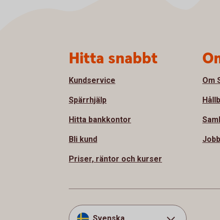
Sidfot
Hitta snabbt
Om
Kundservice
Om S
Spärrhjälp
Håll
Hitta bankkontor
Samh
Bli kund
Jobb
Priser, räntor och kurser
Svenska