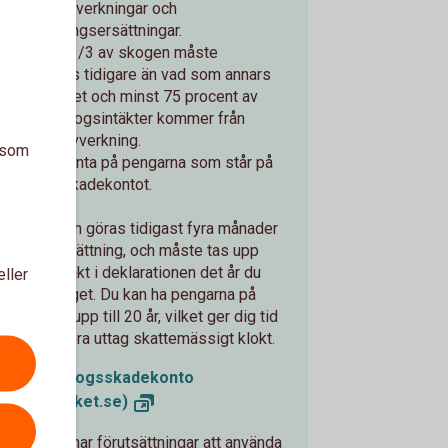
tidiga avverkningar och
försäkringsersättningar.
Mer än 1/3 av skogen måste
avverkas tidigare än vad som annars
varit fallet och minst 75 procent av
årets skogsintäkter kommer från
sådan avverkning.
a som
Bättre ränta på pengarna som står på
Skogsskadekontot.
Uttag kan göras tidigast fyra månader
efter insättning, och måste tas upp
som intäkt i deklarationen det år du
eller
gör uttaget. Du kan ha pengarna på
kontot i upp till 20 år, vilket ger dig tid
att planera uttag skattemässigt klokt.
Mer om Skogsskadekonto
(skatteverket.se)
Om du inte har förutsättningar att använda