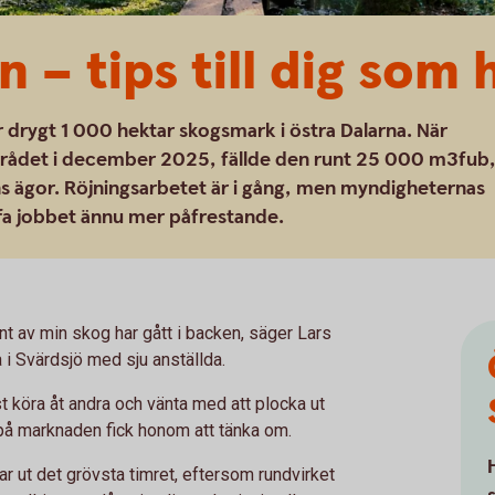
 – tips till dig som
 drygt 1 000 hektar skogsmark i östra Dalarna. När
rådet i december 2025, fällde den runt 25 000 m3fub
s ägor. Röjningsarbetet är i gång, men myndigheternas
ffa jobbet ännu mer påfrestande.
t av min skog har gått i backen, säger Lars
i Svärdsjö med sju anställda.
st köra åt andra och vänta med att plocka ut
 på marknaden fick honom att tänka om.
ar ut det grövsta timret, eftersom rundvirket