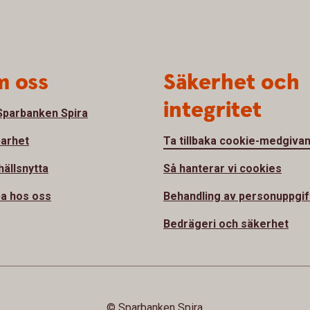
 oss
Säkerhet och
integritet
parbanken Spira
barhet
Ta tillbaka cookie-medgiva
ällsnytta
Så hanterar vi cookies
a hos oss
Behandling av personuppgif
Bedrägeri och säkerhet
© Sparbanken Spira