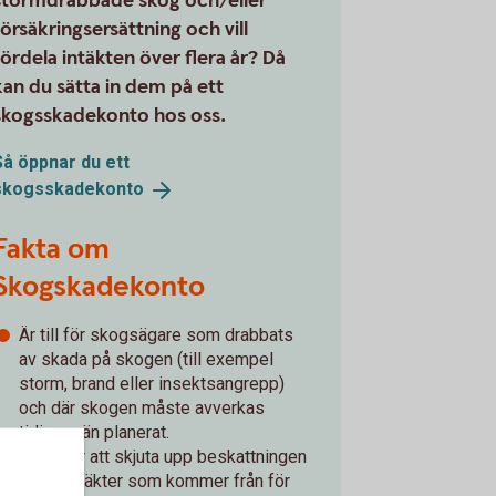
stormdrabbade skog och/eller
försäkringsersättning och vill
fördela intäkten över flera år? Då
kan du sätta in dem på ett
skogsskadekonto hos oss.
Så öppnar du ett
skogsskadekonto
Fakta om
Skogskadekonto
Är till för skogsägare som drabbats
av skada på skogen (till exempel
storm, brand eller insektsangrepp)
och där skogen måste avverkas
tidigare än planerat.
Syftet är att skjuta upp beskattningen
av de intäkter som kommer från för