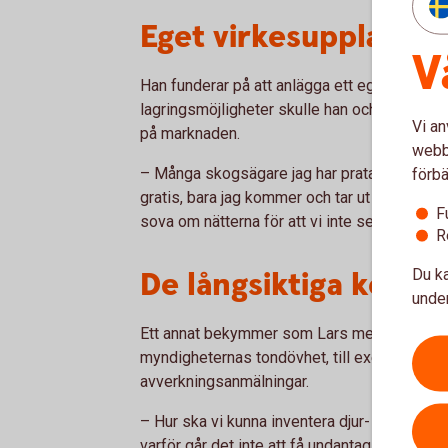
Eget virkesupplag
V
Han funderar på att anlägga ett eget virkes
lagringsmöjligheter skulle han och andra d
Vi an
på marknaden.
webbp
– Många skogsägare jag har pratat med är up
förbä
gratis, bara jag kommer och tar ut det. Det k
F
sova om nätterna för att vi inte ser hur vi sk
R
De långsiktiga kons
Du ka
under
Ett annat bekymmer som Lars menar att st
myndigheternas tondövhet, till exempel när d
avverkningsanmälningar.
– Hur ska vi kunna inventera djur- och växtl
varför går det inte att få undantag från sex