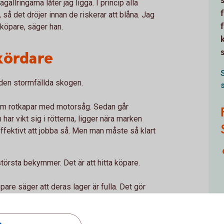
allringarna låter jag ligga. I princip alla
 så det dröjer innan de riskerar att blåna. Jag
n köpare, säger han.
kördare
v den stormfällda skogen.
 som rotkapar med motorsåg. Sedan går
har vikt sig i rötterna, ligger nära marken
ffektivt att jobba så. Men man måste så klart
törsta bekymmer. Det är att hitta köpare.
are säger att deras lager är fulla. Det gör
r ska det då bli i vår, när ännu mer stormfälld
g.