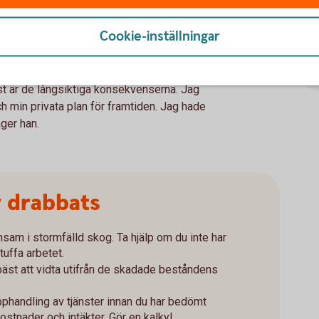
av Johannes och Anna kommer få
Cookie-inställningar
 som de småländska skogsägarna fick efter
st är de långsiktiga konsekvenserna. Jag
 min privata plan för framtiden. Jag hade
äger han.
r drabbats
nsam i stormfälld skog. Ta hjälp om du inte har
tuffa arbetet.
bäst att vidta utifrån de skadade beståndens
pphandling av tjänster innan du har bedömt
stnader och intäkter. Gör en kalkyl.