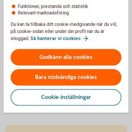
Funktioner, prestanda och statistik
eller ring.
Relevant marknadsföring
Du kan ta tillbaka ditt cookie-medgivande när du vill,
på cookie-sidan eller under din profil när du är
inloggad.
Så hanterar vi
cookies
.
Godkänn alla cookies
Bedrägerier mot företagare
Läs mer om olika typer av bedrägerier riktade mot
Bara nödvändiga cookies
dig som företagare
Cookie-inställningar
Bedrägerier mot
företagare