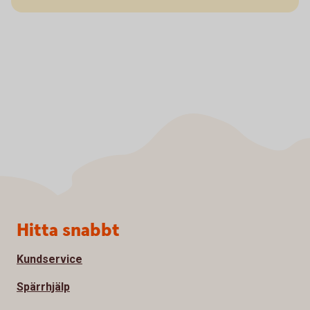
Sidfot
Hitta snabbt
Kundservice
Spärrhjälp