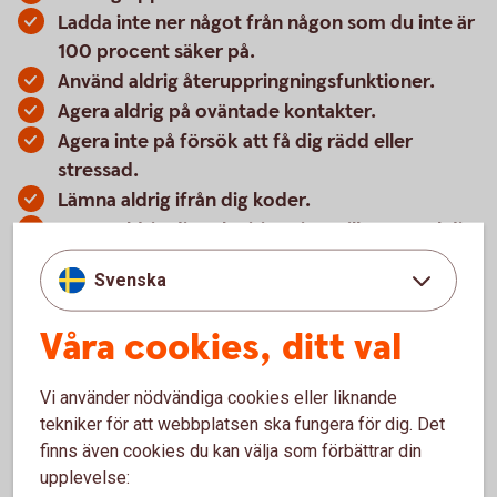
Ladda inte ner något från någon som du inte är
100 procent säker på.
Använd aldrig återuppringningsfunktioner.
Agera aldrig på oväntade kontakter.
Agera inte på försök att få dig rädd eller
stressad.
Lämna aldrig ifrån dig koder.
Starta aldrig din e-legitimation, till exempel ditt
Bank-ID, på någons uppmaning.
Svenska
Se över företagets rutiner och kontrollera att
rutinerna efterföljs.
Våra cookies, ditt val
Inför dubbla signaturer för betalningar och
begränsa limiterna på kort och konton.
Vi använder nödvändiga cookies eller liknande
Ta dig tid att alltid kontrollera uppgifter.
tekniker för att webbplatsen ska fungera för dig. Det
Låt inte sökmotorerna ge dig svar eftersom de
finns även cookies du kan välja som förbättrar din
kan innehålla felaktiga, manipulerade
upplevelse:
uppgifter. Sök direkt på företagens hemsidor