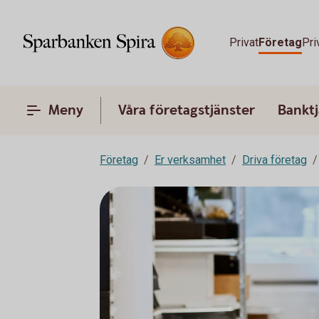
Privat
Företag
Pri
Meny
Våra företagstjänster
Banktj
Företag
Er verksamhet
Driva företag