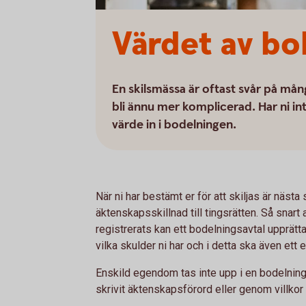
Värdet av bo
En skilsmässa är oftast svår på mån
bli ännu mer komplicerad. Har ni in
värde in i bodelningen.
När ni har bestämt er för att skiljas är näst
äktenskapsskillnad till tingsrätten. Så snar
registrerats kan ett bodelningsavtal upprätta
vilka skulder ni har och i detta ska även ett 
Enskild egendom tas inte upp i en bodelnin
skrivit äktenskapsförord eller genom villkor