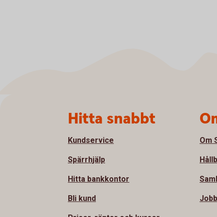
Sidfot
Hitta snabbt
Om
Kundservice
Om S
Spärrhjälp
Håll
Hitta bankkontor
Samh
Bli kund
Jobb