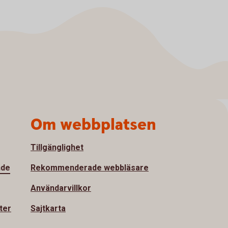
Om webbplatsen
Tillgänglighet
nde
Rekommenderade webbläsare
Användarvillkor
ter
Sajtkarta