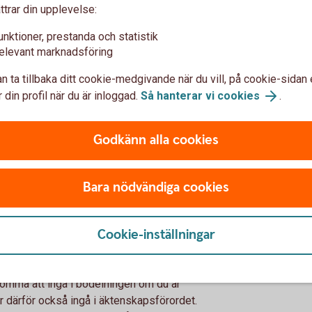
ttrar din upplevelse:
er aktieägaravtal bestämmer att varje
enskild egendom genom att skriva ett
unktioner, prestanda och statistik
 delas vid en skilsmässa.
elevant marknadsföring
n ta tillbaka ditt cookie-medgivande när du vill, på cookie-sidan 
t vid ägares skilsmässa
 din profil när du är inloggad.
Så hanterar vi cookies
.
nativ att du köper ut din make eller maka,
Godkänn alla cookies
ra av det. Ett annat alternativ är att makan
elägare.
an ersätts med annat av värde som ni äger
Bara nödvändiga cookies
en gemensamma bostaden eller sommarhuset
rde.
Cookie-inställningar
 ingå i bodelningen
komma att ingå i bodelningen om du är
r därför också ingå i äktenskapsförordet.