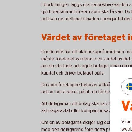
I bodelningen läggs era respektive värden s
gjort bestämmer ni vem som ska få vad. Du ha
och kan ge mellanskillnaden i pengar till de
Värdet av företaget 
Om du inte har ett äktenskapsförord som säg
måste företaget värderas och värdet av det s
om du startade och ägde bolaget innan du gifte
kapital och driver bolaget själv.
Du som företagare behöver alltså ett äktensk
och vill vara säker på att du får behålla hela
V
Att delägarna i ett bolag ska ha ett äktenska
aktieägaravtal eller kompanjonsavtal.
Vi an
Om en av delägarna skiljer sig och inte har 
webbp
med den delägarens före detta partner som en