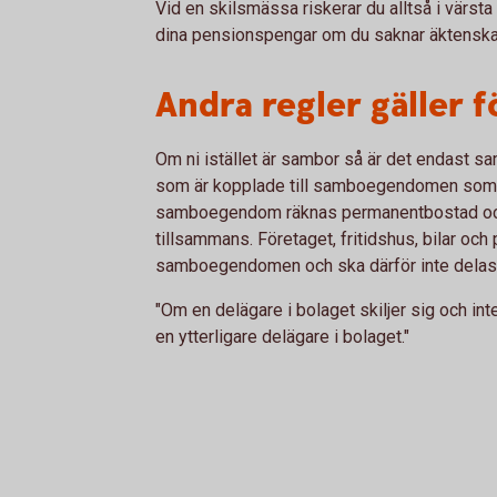
Vid en skilsmässa riskerar du alltså i värsta 
dina pensionspengar om du saknar äktenska
Andra regler gäller 
Om ni istället är sambor så är det endast 
som är kopplade till samboegendomen som k
samboegendom räknas permanentbostad och 
tillsammans. Företaget, fritidshus, bilar och 
samboegendomen och ska därför inte delas
"Om en delägare i bolaget skiljer sig och i
en ytterligare delägare i bolaget."