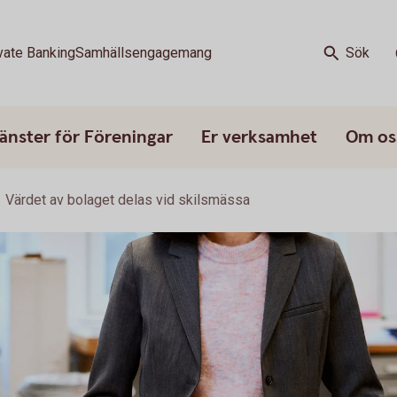
vate Banking
Samhällsengagemang
Sök
änster för Föreningar
Er verksamhet
Om os
Värdet av bolaget delas vid skilsmässa