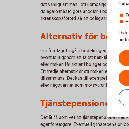
förbä
det vanligt att man i ett kompanjonsavtal ell
delägare måste göra andelen i bolaget till 
F
äktenskapsförord så att bolagsandelen inte
R
Du ka
Alternativ för bolage
under
Om företaget ingår i bodelningen är ett alter
eventuellt genom att ta ett banklån för att kla
eller maken får aktier i bolaget och blir då d
Ett tredje alternativ är att maken eller mak
tillsammans. Det kan till exempel vara d
eller något annat som motsvarar bolagets vä
Tjänstepensionen kan
Det är få som vet att tjänstepensionen kan 
egenföretagare. Eventuell tjänstepension bö