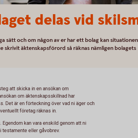
laget delas vid skils
ga sätt och om någon av er har ett bolag kan situationen
te skrivit äktenskapsförord så räknas nämligen bolagets
a steg att skicka in en ansökan om
t ansökan om äktenskapsskillnad har
s. Det är en förteckning över vad ni äger och
eventuellt företag räknas in.
g. Egendom kan vara enskild genom att ni
 i testamente eller gåvobrev.