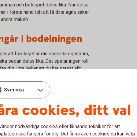
amman och beloppet delas lika. När det är
r i första hand rätt att få dina egna saker
n andra maken.
ingår i bodelningen
er att företaget är din enskilda egendom,
ka sedan delas lika. Det spelar ingen roll
 dig. Inte heller att du har satsat allt
apsförord om du är gift eller ska gifta dig
Svenska
 företaget vid en skilsmässa.
åra cookies, ditt val
psförord är något som kan skrivas in i ett
vänder nödvändiga cookies eller liknande tekniker för att
ett äktenskapsförord kan bolaget plötsligt stå
latsen ska fungera för dig. Det finns även cookies du kan välj
 ytterligare delägare i bolaget. Därför är