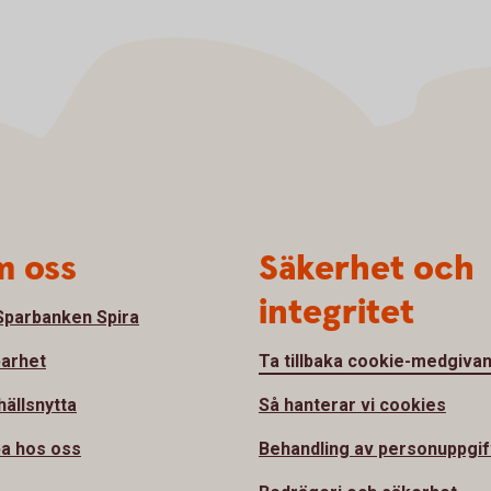
 oss
Säkerhet och
integritet
parbanken Spira
barhet
Ta tillbaka cookie-medgiva
ällsnytta
Så hanterar vi cookies
a hos oss
Behandling av personuppgif