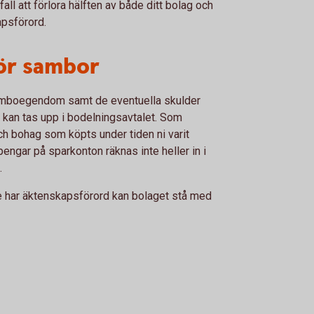
fall att förlora hälften av både ditt bolag och
psförord.
för sambor
samboegendom samt de eventuella skulder
an tas upp i bodelningsavtalet. Som
bohag som köpts under tiden ni varit
pengar på sparkonton räknas inte heller in i
.
nte har äktenskapsförord kan bolaget stå med