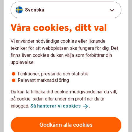
Diversifiera – gör dig inte
beroende av enstaka kunder
Svenska
eller leverantörer
Våra cookies, ditt val
Minska din sårbarhet genom att diversifiera din
kundbas och dina leverantörskedjor. Försäkra
Vi använder nödvändiga cookies eller liknande
dig om att du kan få tag på kritiska insatsvaror
tekniker för att webbplatsen ska fungera för dig. Det
från fler håll än ett.
finns även cookies du kan välja som förbättrar din
Jobba på relationerna
upplevelse:
Värna dina relationer och se till att ha
Funktioner, prestanda och statistik
regelbundna samtal med dina kunder och
Relevant marknadsföring
leverantörer, så att du tidigt kan agera om de
får ekonomiska problem.
Du kan ta tillbaka ditt cookie-medgivande när du vill,
Undersök vad en
på cookie-sidan eller under din profil när du är
kreditförsäkring kan erbjuda dig
inloggad.
Så hanterar vi
cookies
.
Är det värt pengarna? Läs det finstilta.
Stresstesta ditt företag och fyll
Godkänn alla cookies