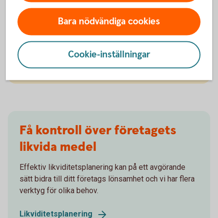
på bufferten
Håll koll på likviditeten och stresstesta ditt
Bara nödvändiga cookies
företag regelbundet. Hur robust är företaget vid
oväntade händelser? Vad händer om din
Cookie-inställningar
största kund ställer in betalningarna? Bygg upp
ekonomiska reserver när du kan.
Få kontroll över företagets
likvida medel
Effektiv likviditetsplanering kan på ett avgörande
sätt bidra till ditt företags lönsamhet och vi har flera
verktyg för olika behov.
Likviditetsplanering