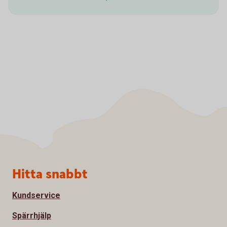
Sidfot
Hitta snabbt
Kundservice
Spärrhjälp