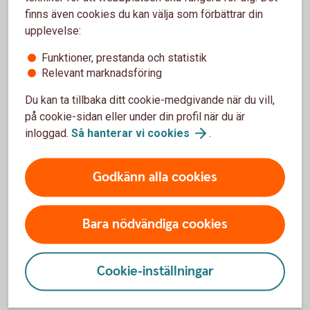
finns även cookies du kan välja som förbättrar din
Fortsatt sänkt skatt på
upplevelse:
jordbruksdiesel
Funktioner, prestanda och statistik
Relevant marknadsföring
Den tillfälliga nedsättningen av skatten på
jordbruksdiesel kan förlängas under hela 2026.
Du kan ta tillbaka ditt cookie-medgivande när du vill,
på cookie-sidan eller under din profil när du är
Skattereduktion för gåvor från
inloggad.
Så hanterar vi
cookies
.
juridiska personer till ideella
verksamheter
Godkänn alla cookies
Juridiska personer föreslås få skattereduktion för
gåvor upp till 800 000 kronor/år till godkända
Bara nödvändiga cookies
gåvomottagare. Sådana gåvor ska inte
utdelningsbeskattas hos ägare av företaget.
Cookie-inställningar