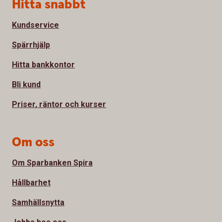
Sidfot
Hitta snabbt
Kundservice
Spärrhjälp
Hitta bankkontor
Bli kund
Priser, räntor och kurser
Om oss
Om Sparbanken Spira
Hållbarhet
Samhällsnytta