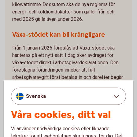
kilowattimme. Dessutom ska de nya reglerna för
energi- och koldioxidskatter som gäller från och
med 2025 gälla även under 2026.
Växa-stödet kan bli krångligare
Från 1 januari 2026 föreslås att Växa-stödet ska
hanteras på ett nytt sätt. I dag sker avdraget för
växa-stödet direkt i arbetsgivardeklarationen. Den
föreslagna förändringen innebär att full
arbetsgivaravgift först betalas in och därefter begär
man återbetalning av växa-stödet från Skatteverket
.
Svenska
Sänkta arbetsgivaravgifter för unga
Våra cookies, ditt val
På förslag finns tillfälligt sänkta arbetsgivaravgifter
för unga från det året de fyller 19 till och med det år
de fyller 23. Förslaget föreslås gälla från 1 april
Vi använder nödvändiga cookies eller liknande
2026 till 30 september 2027.
tekniker för att webbplatsen ska fungera för dig. Det