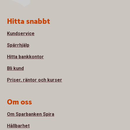
Sidfot
Hitta snabbt
Kundservice
Spärrhjälp
Hitta bankkontor
Bli kund
Priser, räntor och kurser
Om oss
Om Sparbanken Spira
Hållbarhet