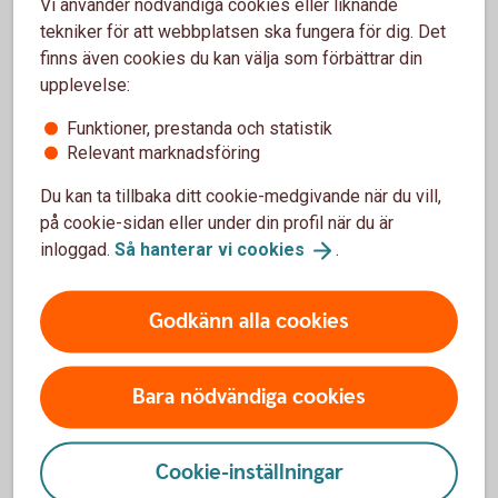
Vi använder nödvändiga cookies eller liknande
Bokföringsprogram med kassaflödesfunktioner och
tekniker för att webbplatsen ska fungera för dig. Det
automatiska påminnelser hjälper dig att hålla koll på in- och
finns även cookies du kan välja som förbättrar din
utbetalningar och gör det enklare att planera för framtiden.
upplevelse:
Funktioner, prestanda och statistik
Relevant marknadsföring
Småföretagsbarometern
Du kan ta tillbaka ditt cookie-medgivande när du vill,
på cookie-sidan eller under din profil när du är
Småföretagsbarometern är Sveriges största
inloggad.
Så hanterar vi
cookies
.
undersökning av småföretagarnas uppfattningar och
förväntningar om konjunkturen.
Godkänn alla cookies
Småföretagsbarometern
Bara nödvändiga cookies
Cookie-inställningar
Få kontroll över företagets