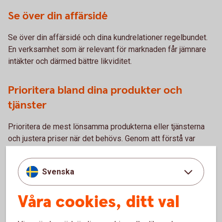
Se över din affärsidé
Se över din affärsidé och dina kundrelationer regelbundet.
En verksamhet som är relevant för marknaden får jämnare
intäkter och därmed bättre likviditet.
Prioritera bland dina produkter och
tjänster
Prioritera de mest lönsamma produkterna eller tjänsterna
och justera priser när det behövs. Genom att förstå var
pengarna kommer in och vart de tar vägen kan du planera
och jämna ut svängningar i kassaflödet.
Svenska
Använd smarta verktyg
Våra cookies, ditt val
Digitala verktyg kan också bidra till långsiktig stabilitet.