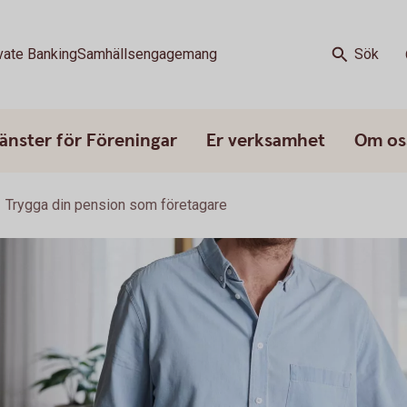
vate Banking
Samhällsengagemang
Sök
änster för Föreningar
Er verksamhet
Om os
Trygga din pension som företagare