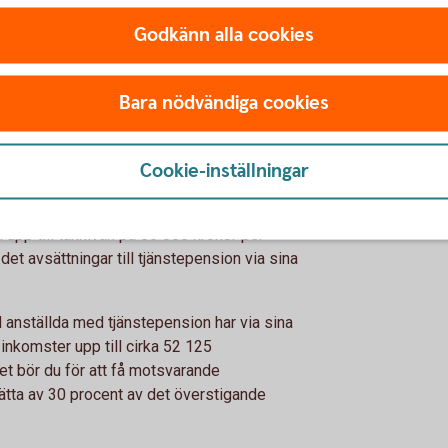
on måste du själv sätta av till den.
Godkänn alla cookies
uttag och istället väljer att ta ut utdelning
änna pensionen. Många fler företagare skulle
Bara nödvändiga cookies
ivå med vad anställda får genom sin
Cookie-inställningar
till pension?
 upp till taknivån på 56 050 kronor per
det avsättningar till tjänstepension via sina
d anställda med tjänstepension har via sina
 inkomster upp till cirka 52 125
et bör du för att få motsvarande
tta av 30 procent av det överstigande