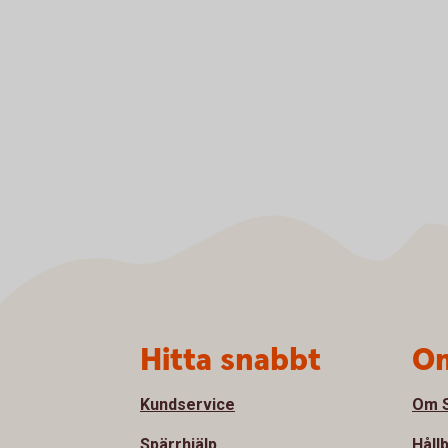
Sidfot
Hitta snabbt
Om
Kundservice
Om S
Spärrhjälp
Håll