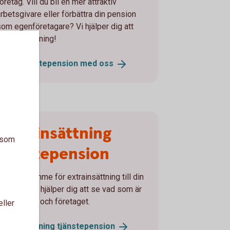
öretag. Vill du bli en mer attraktiv
arbetsgivare eller förbättra din pension
som egenföretagare? Vi hjälper dig att
itta rätt lösning!
Prata tjänstepension med
oss
Extrainsättning
a som
tjänstepension
Har du utrymme för extrainsättning till din
pension? Vi hjälper dig att se vad som är
bäst för dig och företaget.
eller
Extrainsättning
tjänstepension