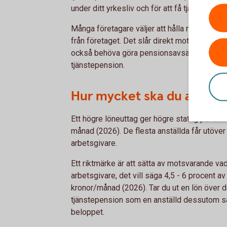
under ditt yrkesliv och för att få tjänstepensi
Många företagare väljer att hålla ned sitt löne
från företaget. Det slår direkt mot den allm
också behöva göra pensionsavsättningar i n
tjänstepension.
Hur mycket ska du avsätta 
Ett högre löneuttag ger högre statlig pension
månad (2026). De flesta anställda får utöver 
arbetsgivare.
Ett riktmärke är att sätta av motsvarande va
arbetsgivare, det vill säga 4,5 - 6 procent av
kronor/månad (2026). Tar du ut en lön över d
tjänstepension som en anställd dessutom sä
beloppet.