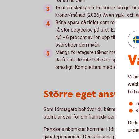
för att nå dem.
Ta ut en skälig lön. En högre lön ger hö
kronor/månad (2026). Även sjuk- och a
Börja spara så tidigt som möjligt till 
få stor betydelse på sikt. Ett riktmärke
4,5 - 6 procent av lön upp till 52 125
överstiger den nivån.
Många företagare räknar med att kunna
V
därför att de inte behöver spara. Men at
omöjligt. Komplettera med ett sparande
Vi an
webbp
Större eget ansvar f
förbä
F
Som företagare behöver du känna till hur pe
R
större ansvar för din framtida pension än va
Du ka
Pensionsinkomster kommer i första hand fr
under
tjänstepensionen. Den allmänna pensionen b