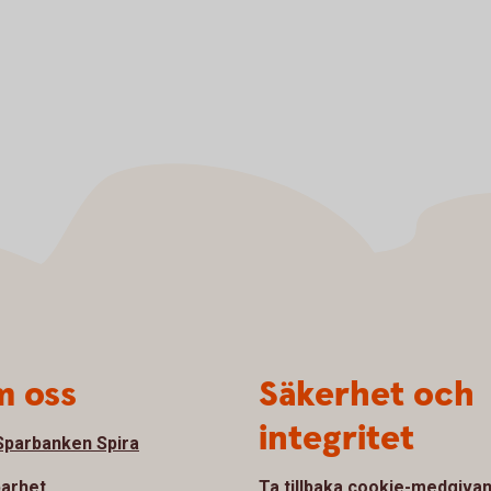
 oss
Säkerhet och
integritet
parbanken Spira
barhet
Ta tillbaka cookie-medgiva