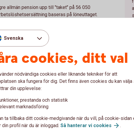
f
gre allmän pension upp till "taket" på 56 050
rbetslöshetsersättning baseras på löneuttaget.
din pension. Även mindre månatliga avsättningar kan
h
 är att spara i linje med anställdas tjänstepension:
 kronor/månad (2026) och 30 procent av det som
Svenska
 sälja företaget när de pensioneras och anser
åra cookies, ditt val
t veta vad företaget har för värde i framtiden är
 som är avsett för din framtida pension.
vänder nödvändiga cookies eller liknande tekniker för att
latsen ska fungera för dig. Det finns även cookies du kan välj
ör pension för företagare
ttrar din upplevelse:
unktioner, prestanda och statistik
nsionssystemet fungerar och ta ett betydligt
elevant marknadsföring
d anställda behöver göra.
n ta tillbaka ditt cookie-medgivande när du vill, på cookie-sidan 
ån den allmänna pensionen och
 din profil när du är inloggad.
Så hanterar vi
cookies
.
aseras på den lön du som företagare tagit ut