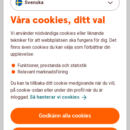
Svenska
En annan viktig fråga är hur varorna ska levereras till
Våra cookies, ditt val
kunden.
Fundera till exempel på:
Vi använder nödvändiga cookies eller liknande
- om du ska hantera lager och leveranser själv
tekniker för att webbplatsen ska fungera för dig. Det
finns även cookies du kan välja som förbättrar din
- om du ska använda en extern distributör
upplevelse:
- hur returer och reklamationer ska hanteras
Funktioner, prestanda och statistik
Relevant marknadsföring
Tydlig information om leveranstider och returvillkor
kan bidra till en bättre kundupplevelse.
Du kan ta tillbaka ditt cookie-medgivande när du vill,
Ha koll på lagar och regler
på cookie-sidan eller under din profil när du är
inloggad.
Så hanterar vi
cookies
.
E-handel omfattas av flera regelverk som är viktiga att
känna till. Till exempel gäller särskilda regler kring
information till kunder och ångerrätt vid distansköp.
Godkänn alla cookies
Det kan också vara viktigt att se över hur