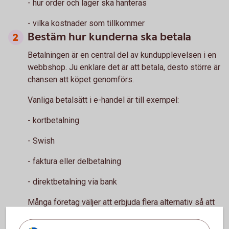
- hur order och lager ska hanteras
- vilka kostnader som tillkommer
Bestäm hur kunderna ska betala
Betalningen är en central del av kundupplevelsen i en
webbshop. Ju enklare det är att betala, desto större är
chansen att köpet genomförs.
Vanliga betalsätt i e-handel är till exempel:
- kortbetalning
- Swish
- faktura eller delbetalning
- direktbetalning via bank
Många företag väljer att erbjuda flera alternativ så att
kunden kan välja det som passar bäst.
Planera leveranser och returer