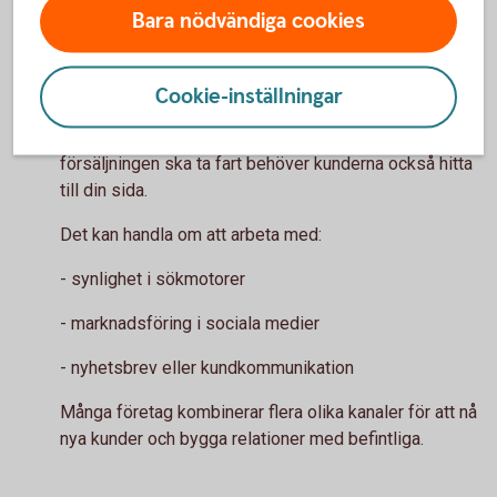
personuppgifter hanteras i webbshopen, eftersom
Bara nödvändiga cookies
företag behöver följa dataskyddsreglerna (GDPR).
Hur ska kunderna hitta din
webbshop?
Cookie-inställningar
Att starta en webbshop är bara första steget. För att
försäljningen ska ta fart behöver kunderna också hitta
till din sida.
Det kan handla om att arbeta med:
- synlighet i sökmotorer
- marknadsföring i sociala medier
- nyhetsbrev eller kundkommunikation
Många företag kombinerar flera olika kanaler för att nå
nya kunder och bygga relationer med befintliga.