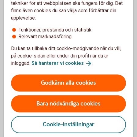
tekniker för att webbplatsen ska fungera för dig. Det
sparande i företagets namn. Vanligt är att buffertpengar
finns även cookies du kan välja som förbättrar din
placeras på sparkonton eller i andra placeringar med låg
upplevelse:
risk och god tillgänglighet.
Funktioner, prestanda och statistik
Vilken sparform som passar bäst beror på företagets
Relevant marknadsföring
ekonomi, likviditetsbehov och hur länge pengarna kan
avvaras.
Du kan ta tillbaka ditt cookie-medgivande när du vill,
på cookie-sidan eller under din profil när du är
inloggad.
Så hanterar vi
cookies
.
Historisk avkastning är ingen garanti för framtida
avkastning. Investeringar i finansiella instrument innebär
Godkänn alla cookies
en risk och du kan förlora hela eller delar av ditt
investerade kapital. Faktablad och informationsbroschyr
för fonder finns i
Fondlistan
.
Bara nödvändiga cookies
Cookie-inställningar
Sparkonton för företag