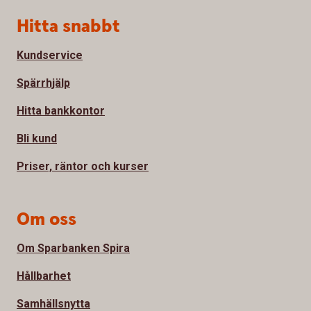
Sidfot
Hitta snabbt
Kundservice
Spärrhjälp
Hitta bankkontor
Bli kund
Priser, räntor och kurser
Om oss
Om Sparbanken Spira
Hållbarhet
Samhällsnytta