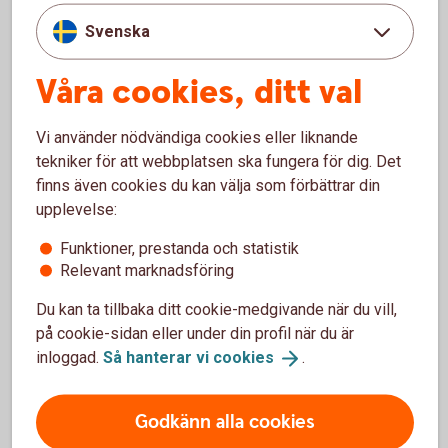
För en låg månadskostnad får du en trygghetsförsäkring
Svenska
som kan göra stor skillnad om något oförutsett händer.
Våra cookies, ditt val
A-kassan är en viktig del av din ekonomiska trygghet. Den
kan ge dig tid och utrymme att tänka framåt, planera nästa
steg och starta om på ett hållbart sätt.
Vi använder nödvändiga cookies eller liknande
tekniker för att webbplatsen ska fungera för dig. Det
Som företagare betalar du redan via egenavgifter till
finns även cookies du kan välja som förbättrar din
trygghetssystemet, men själva medlemskapet i en A-
upplevelse:
kassa kräver att du aktivt går med.
Funktioner, prestanda och statistik
Relevant marknadsföring
Så kommer du igång
Du kan ta tillbaka ditt cookie-medgivande när du vill,
Välj A-kassa.
På
sverigesakassor.
se
kan du se alla
på cookie-sidan eller under din profil när du är
kassor och vad som gäller för olika branscher.
inloggad.
Så hanterar vi
cookies
.
Bli medlem.
Fyll i en ansökan direkt hos den A-kassa du
väljer.
Godkänn alla cookies
Se över ditt skydd.
Som företagare kan du stärka din