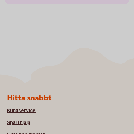
Sidfot
Hitta snabbt
Kundservice
Spärrhjälp