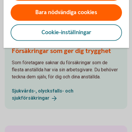
trygghet genom olika försäkringslösningar som
kompletterar A-kassan. Prata gärna med oss så hjälper vi
Bara nödvändiga cookies
dig hitta en lösning som passar din situation.
Cookie-inställningar
Försäkringar som ger dig trygghet
Som företagare saknar du försäkringar som de
flesta anställda har via sin arbetsgivare. Du behöver
teckna dem själv, för dig och dina anställda.
Sjukvårds-, olycksfalls- och
sjukförsäkringar