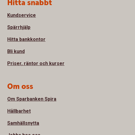
Sidfot
Hitta snabbt
Kundservice
Spärrhjälp
Hitta bankkontor
Bli kund
Priser, räntor och kurser
Om oss
Om Sparbanken Spira
Hållbarhet
Samhällsnytta