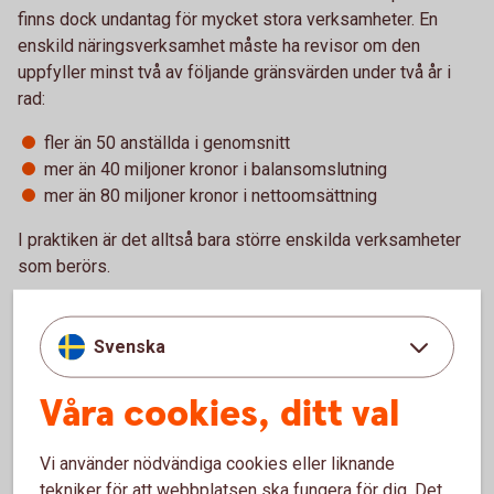
finns dock undantag för mycket stora verksamheter. En
enskild näringsverksamhet måste ha revisor om den
uppfyller minst två av följande gränsvärden under två år i
rad:
fler än 50 anställda i genomsnitt
mer än 40 miljoner kronor i balansomslutning
mer än 80 miljoner kronor i nettoomsättning
I praktiken är det alltså bara större enskilda verksamheter
som berörs.
Revisor och redovisningskonsult –
Svenska
vem gör vad?
Våra cookies, ditt val
Det är vanligt att företagare säger att de har en revisor när
de egentligen menar den person eller byrå som sköter
Vi använder nödvändiga cookies eller liknande
bokföringen. Men rollerna skiljer sig åt.
tekniker för att webbplatsen ska fungera för dig. Det