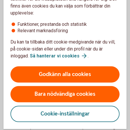
finns även cookies du kan välja som förbättrar din
En
redovisningskonsult
hjälper företaget med
upplevelse:
exempelvis:
Funktioner, prestanda och statistik
löpande bokföring
Relevant marknadsföring
bokslut
deklarationer
Du kan ta tillbaka ditt cookie-medgivande när du vill,
på cookie-sidan eller under din profil när du är
En
revisor
är däremot en oberoende granskare. Revisorns
inloggad.
Så hanterar vi
cookies
.
uppgift är att kontrollera att företagets redovisning och
förvaltning skötts korrekt.
Godkänn alla cookies
Revisorn granskar bland annat:
bokföring
Bara nödvändiga cookies
bokslut
årsredovisning
styrelsens och vd:s förvaltning
Cookie-inställningar
Eftersom revisorn ska vara oberoende kan det alltså inte
vara samma person som sköter den löpande bokföringen.