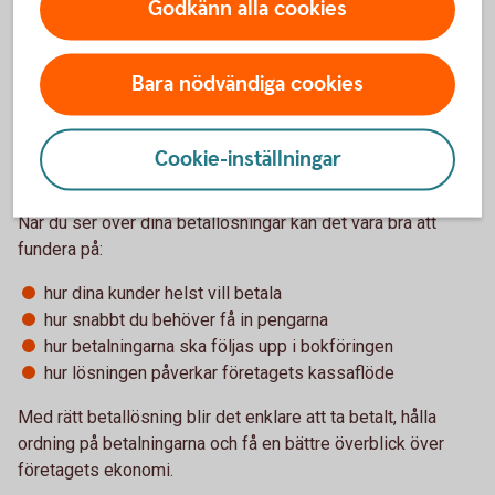
Godkänn alla cookies
Välj en lösning som passar din
verksamhet
Bara nödvändiga cookies
Det finns många olika sätt att ta betalt i ett företag, och den
bästa lösningen beror på hur din verksamhet ser ut. Ofta
Cookie-inställningar
använder företag flera olika betalsätt parallellt.
När du ser över dina betallösningar kan det vara bra att
fundera på:
hur dina kunder helst vill betala
hur snabbt du behöver få in pengarna
hur betalningarna ska följas upp i bokföringen
hur lösningen påverkar företagets kassaflöde
Med rätt betallösning blir det enklare att ta betalt, hålla
ordning på betalningarna och få en bättre överblick över
företagets ekonomi.