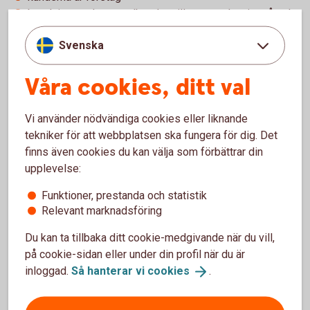
betalningen sker regelbundet, till exempel varje månad
För återkommande betalningar kan autogiro eller e-faktura
Svenska
vara smidiga alternativ. De gör det enklare för kunden att
betala i tid och kan samtidigt underlätta företagets
Våra cookies, ditt val
administration.
Vi använder nödvändiga cookies eller liknande
Ta betalt från kunder utomlands
tekniker för att webbplatsen ska fungera för dig. Det
finns även cookies du kan välja som förbättrar din
Allt fler företag säljer sina produkter och tjänster
upplevelse:
internationellt. I sådana fall kan betalningen ofta ske via
Funktioner, prestanda och statistik
kort, internationella betalningar eller direkt till företagets
Relevant marknadsföring
konto.
Du kan ta tillbaka ditt cookie-medgivande när du vill,
Om du säljer till kunder i andra länder är det också viktigt att
på cookie-sidan eller under din profil när du är
ha koll på vilka regler som gäller för exempelvis moms och
inloggad.
Så hanterar vi
cookies
.
tull. Här kan Skatteverket ge mer vägledning kring vad som
gäller i olika situationer.