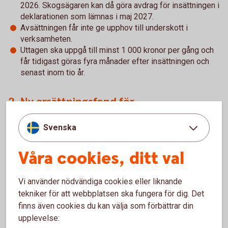
2026. Skogsägaren kan då göra avdrag för insättningen i
deklarationen som lämnas i maj 2027.
Avsättningen får inte ge upphov till underskott i
verksamheten.
Uttagen ska uppgå till minst 1 000 kronor per gång och
får tidigast göras fyra månader efter insättningen och
senast inom tio år.
2. Ny ersättningsfond för
intrångsersättningar
Svenska
Skogsägare som får intrångsersättningar – till exempel för
att förfoganderätten till marken inskränks på obegränsad
Våra cookies, ditt val
tid eller löses in av staten för att bli naturreservat – kan
med de nya reglerna om en ersättningsfond skjuta upp
Vi använder nödvändiga cookies eller liknande
beskattningen, och ett eventuellt förvärv av en
tekniker för att webbplatsen ska fungera för dig. Det
ersättningsfastighet, i tio år. Med tidigare regler var
finns även cookies du kan välja som förbättrar din
tidsfristen tre år.
upplevelse: