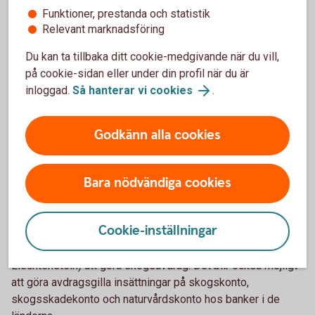
Funktioner, prestanda och statistik
3. Ändrade regler för räntan på
Relevant marknadsföring
skogskonto och skogsskadekonto
Du kan ta tillbaka ditt cookie-medgivande när du vill,
Tidigare har bankerna årligen dragit 15 procent skatt, så
på cookie-sidan eller under din profil när du är
kallad källskatt, på räntan på skogskonton och
inloggad.
Så hanterar vi cookies
.
skogsskadekonton. Från och med första april i år ändrades
det. Nu beskattas räntan först när näringsidkaren tar ut den
Godkänn alla cookies
från kontot och tar upp den som intäkt i verksamheten.
4. Större möjligheter inom ESS-
Bara nödvändiga cookies
gemenskapen
Cookie-inställningar
De nya reglerna öppnar möjligheten för skogsägare som
äger skog i andra länder inom EES (EU + Norge, Island och
Liechtenstein) att göra skogsavdrag. Det blir också möjligt
att göra avdragsgilla insättningar på skogskonto,
skogsskadekonto och naturvårdskonto hos banker i de