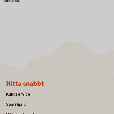
länderna.
Sidfot
Hitta snabbt
Kundservice
Spärrhjälp