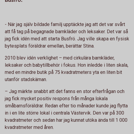
Busfrö.
- När jag själv bildade familj upptäckte jag att det var svårt
att få tag på begagnade barnkläder och leksaker. Det var så
jag fick idén med att starta Busfrö. Jag ville skapa en fysisk
bytesplats föräldrar emellan, berättar Stina.
2010 blev idén verklighet – med cirkulära barnkläder,
leksaker och babytillbehör i fokus. Hon inledde i liten skala,
med en mindre butik på 75 kvadratmeters yta en liten bit
utanför stadskärnan.
– Jag märkte snabbt att det fanns en stor efterfrågan och
jag fick mycket positiv respons från många lokala
småbarnsföräldrar. Redan efter tio månader kunde jag flytta
in i en lite större lokal i centrala Västervik. Den var på 300
kvadratmeter och sedan har jag kunnat utöka ända till 1 000
kvadratmeter med åren.