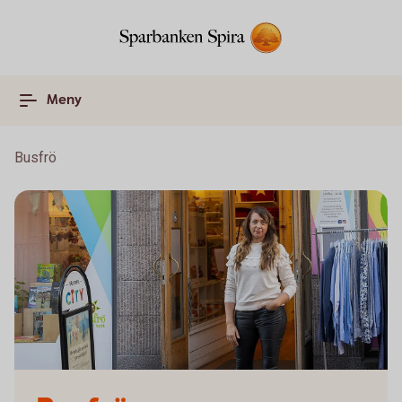
Meny
Busfrö