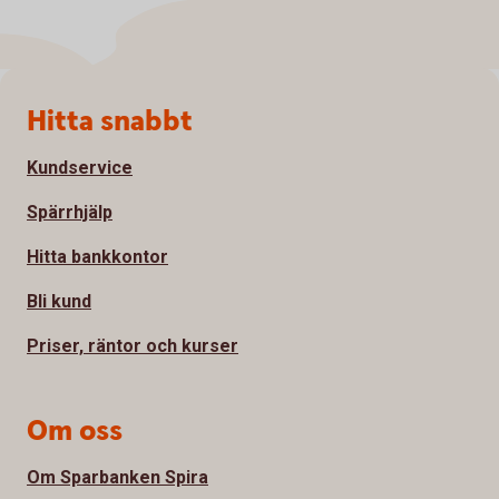
Sidfot
Hitta snabbt
Kundservice
Spärrhjälp
Hitta bankkontor
Bli kund
Priser, räntor och kurser
Om oss
Om Sparbanken Spira