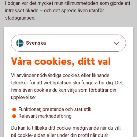
I början var det mycket mun-tillmunmetoden som gjorde att
intresset ökade – och det spreds även utanför
stadsgränsen.
– I dag har vi kunder som kan åka 10 till 15 mil på helgerna
för att besöka oss. Utbudet med ett väldigt brett sortiment
Svenska
är unikt och är också en stor anledning till att Busfrö har
blivit ett franchisekoncept. 2014 startade den första
Våra cookies, ditt val
butiken utanför Västervik, i Jönköping.
I skrivande stund är antalet butiker uppe i totalt 14 runtom i
Vi använder nödvändiga cookies eller liknande
landet – från Malmö i söder till Gävle i norr – och fler är på
tekniker för att webbplatsen ska fungera för dig. Det
gång.
finns även cookies du kan välja som förbättrar din
upplevelse:
Funktioner, prestanda och statistik
Relevant marknadsföring
Du kan ta tillbaka ditt cookie-medgivande när du vill,
på cookie-sidan eller under din profil när du är