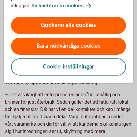
inloggad.
Så hanterar vi cookies
.
Godkänn alla cookies
Bara nödvändiga cookies
– Efterfrågan är jättestor och det känns väldigt spännande.
Jättekul och en häftig känslig att det jag startade för tolv år
Cookie-inställningar
sedan har slagit igenom så mycket, ler hon.
Vid varje ny uppstart är Stina högst delaktig.
– Det är viktigt att entreprenören är driftig, uthållig och
brinner för just återbruk. Sedan gäller det att hitta rätt lokal
och en finansiär. Där har vi en del kontakter och kan i många
fall hjälpa till med vissa delar. Varje butik jobbar ju under
vårt varumärke och därför vill vi att kunderna ska känna igen
sig i hur inredningen ser ut, skyltning med mera.