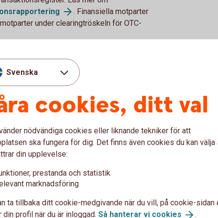
ionsrapportering
. Finansiella motparter
a motparter under clearingtröskeln för OTC-
t (ETD – Exchange traded
Svenska
åra cookies, ditt val
ateralt mellan två parter eller via en
er har tillgång till. För ETD gäller endast
vänder nödvändiga cookies eller liknande tekniker för att
e nedan), övriga EMIR-krav så som clearing,
latsen ska fungera för dig. Det finns även cookies du kan välj
r endast för OTC derivat.
ttrar din upplevelse:
 av säkerheter för
unktioner, prestanda och statistik
elevant marknadsföring
g
n ta tillbaka ditt cookie-medgivande när du vill, på cookie-sidan 
 din profil när du är inloggad.
Så hanterar vi
cookies
.
tikel 11 p.6 från att utbyta säkerheter för