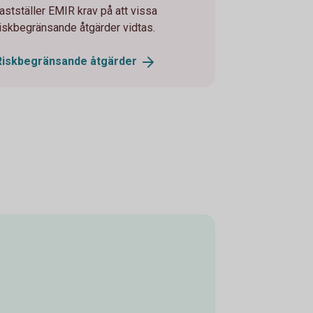
fastställer EMIR krav på att vissa
riskbegränsande åtgärder vidtas.
Riskbegränsande
åtgärder