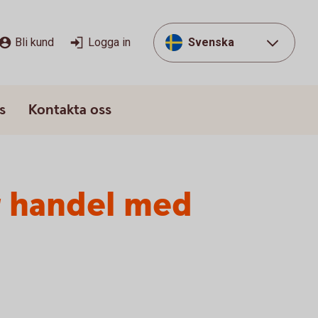
Bli kund
Logga in
Svenska
s
Kontakta oss
r handel med