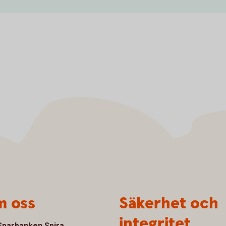
 oss
Säkerhet och
integritet
parbanken Spira