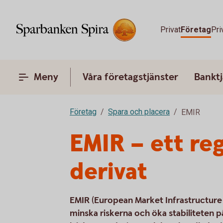
Privat
Företag
Pri
Meny
Våra företagstjänster
Banktj
Företag
Spara och placera
EMIR
EMIR – ett re
derivat
EMIR (European Market Infrastructure R
minska riskerna och öka stabiliteten 