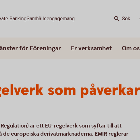
vate Banking
Samhällsengagemang
Sök
änster för Föreningar
Er verksamhet
Om os
gelverk som påverka
egulation) är ett EU-regelverk som syftar till att
på de europeiska derivatmarknaderna. EMIR reglerar