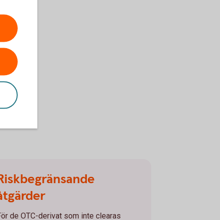
Riskbegränsande
åtgärder
För de OTC-derivat som inte clearas