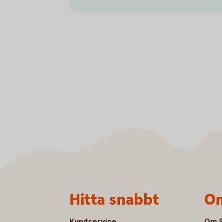
Sidfot
Hitta snabbt
Om
Kundservice
Om S