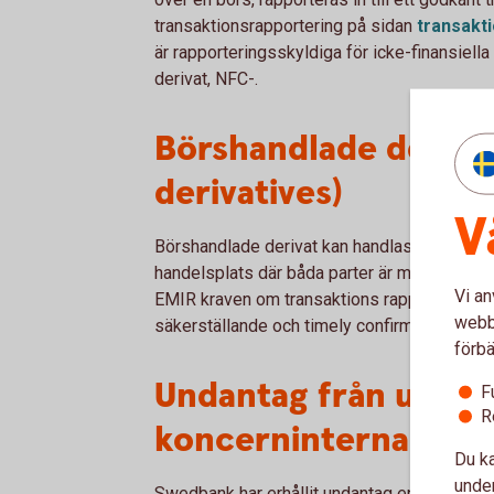
transaktionsrapportering på sidan
transakt
är rapporteringsskyldiga för icke-finansiell
derivat, NFC-.
Börshandlade deriva
derivatives)
V
Börshandlade derivat kan handlas antingen bil
handelsplats där båda parter är medlemmar ell
Vi an
EMIR kraven om transaktions rapportering (s
webbp
säkerställande och timely confirmation gälle
förbä
Undantag från utbyte
F
R
koncerninterna bola
Du ka
under
Swedbank har erhållit undantag enligt EMIR ar