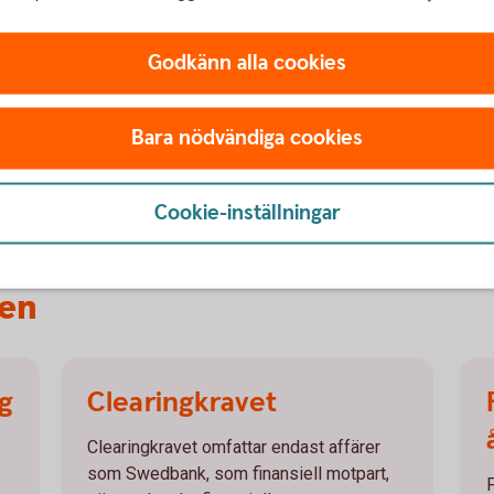
bolag.
Godkänn alla cookies
koncerninterna bolag:
Bara nödvändiga cookies
Cookie-inställningar
en
g
Clearingkravet
Clearingkravet omfattar endast affärer
som Swedbank, som finansiell motpart,