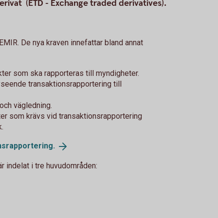
rivat (ETD - Exchange traded derivatives).
 EMIR. De nya kraven innefattar bland annat
kter som ska rapporteras till myndigheter.
seende transaktionsrapportering till
 och vägledning.
ter som krävs vid transaktionsrapportering
k.
nsrapportering.
är indelat i tre huvudområden: