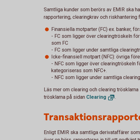
Samtliga kunder som berörs av EMIR ska ha 
rapportering, clearingkrav och riskhantering f
Finansiella motparter (FC) ex. banker, f
- FC som ligger över clearingtröskeln för
som FC
- FC som ligger under samtliga clearing
Icke-finansiell motpart (NFC): övriga för
- NFC som ligger över clearingtröskeln fö
kategoriseras som NFC+.
- NFC som ligger under samtliga clearin
Läs mer om clearing och clearing trösklarn
trösklarna på sidan
Clearing
.
Transaktionsrapport
Enligt EMIR ska samtliga derivataffärer som
över en börs, rapporteras in till ett godkänt