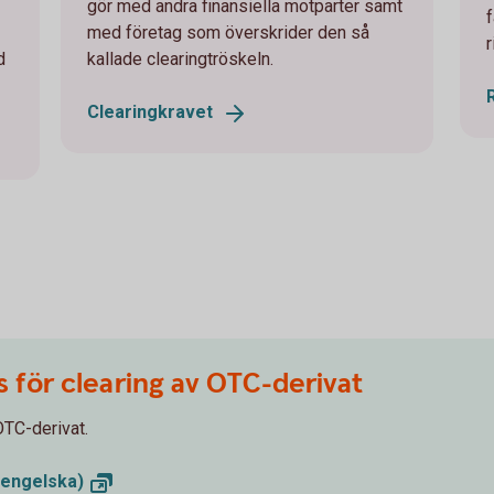
gör med andra finansiella motparter samt
med företag som överskrider den så
d
kallade clearingtröskeln.
Clearingkravet
för clearing av OTC-derivat
OTC-derivat.
engelska)