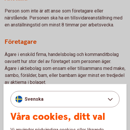
Person som inte är att anse som företagare eller
närstående. Personen ska ha en tillsvidareanställning med
en anställningstid om minst 8 timmar per arbetsvecka.
Företagare
Ägare i enskild firma, handelsbolag och kommanditbolag
oavsett hur stor del av företaget som personen äger.
Ägare i aktiebolag som ensam eller tillsammans med make,
sambo, förälder, barn, eller barnbarn äger minst en tredjedel
av aktierna i bolaget.
Närstående – make/sambo/reg partner
Svenska
En person som är verksam i företaget och är make, sambo
Våra cookies, ditt val
eller registrerad partner med företagaren.
Vi använder nödvändiga cookies eller liknande