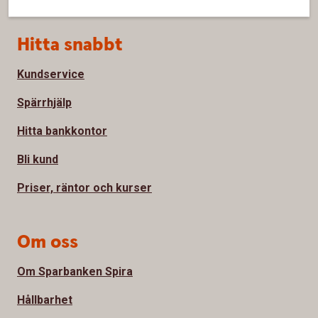
Sidfot
Hitta snabbt
Kundservice
Spärrhjälp
Hitta bankkontor
Bli kund
Priser, räntor och kurser
Om oss
Om Sparbanken Spira
Hållbarhet