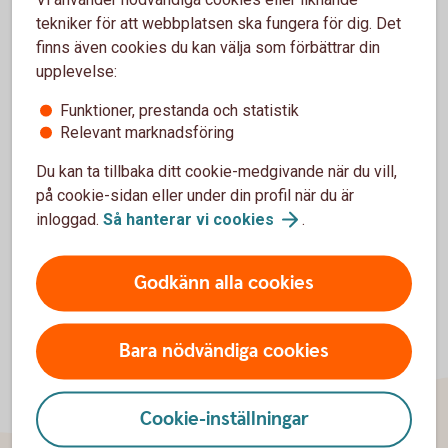
Närstående – förälder/barn
tekniker för att webbplatsen ska fungera för dig. Det
finns även cookies du kan välja som förbättrar din
En person som är verksam i företaget och är barn, barnbarn
upplevelse:
eller förälder till företagaren.
Funktioner, prestanda och statistik
Om du anger uppgifter som inte är sanna eller fullständiga
Relevant marknadsföring
kan det innebära att riskförsäkringar som är kopplade till
försäkringen inte gäller när de behöver utnyttjas. Då riskerar
Du kan ta tillbaka ditt cookie-medgivande när du vill,
ni att betala premier för något ni inte kan använda fullt ut.
på cookie-sidan eller under din profil när du är
inloggad.
Så hanterar vi
cookies
.
Godkänn alla cookies
Bara nödvändiga cookies
Cookie-inställningar