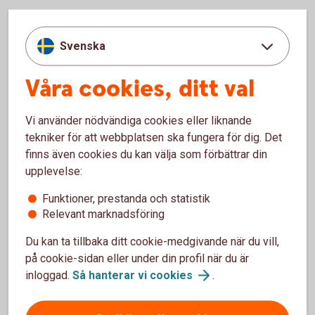
Utforska smarta produkter och
Svenska
tjänster för din förening
Våra cookies, ditt val
Vi använder nödvändiga cookies eller liknande
tekniker för att webbplatsen ska fungera för dig. Det
finns även cookies du kan välja som förbättrar din
upplevelse:
Funktioner, prestanda och statistik
Relevant marknadsföring
Du kan ta tillbaka ditt cookie-medgivande när du vill,
Working meeting in front of a computer
på cookie-sidan eller under din profil när du är
Fasträntekonto
inloggad.
Så hanterar vi
cookies
.
Sparande med låg risk och garanterad avkastning
som är känd vid placeringstillfället. Kontot omfattas