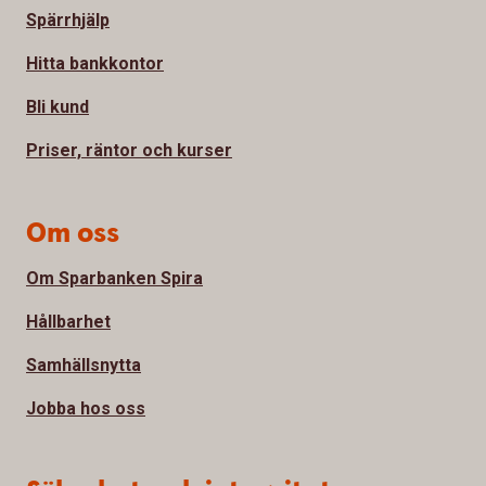
Spärrhjälp
Hitta bankkontor
Bli kund
Priser, räntor och kurser
Om oss
Om Sparbanken Spira
Hållbarhet
Samhällsnytta
Jobba hos oss