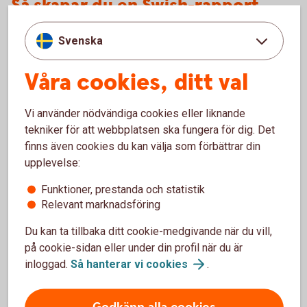
Så skapar du en Swish-rapport
Svenska
Logga in i internetbanken
Gå till översikten: Betala/överföra – Swish – Swish
Våra cookies, ditt val
funktioner.
Välj Swish-rapport
Vi använder nödvändiga cookies eller liknande
tekniker för att webbplatsen ska fungera för dig. Det
finns även cookies du kan välja som förbättrar din
upplevelse:
Återbetalningar
Funktioner, prestanda och statistik
Relevant marknadsföring
Var görs återbetalningar?
Du kan ta tillbaka ditt cookie-medgivande när du vill,
på cookie-sidan eller under din profil när du är
inloggad.
Så hanterar vi
cookies
.
När kan återbetalningar göras?
Kontroll vid en återbetalning