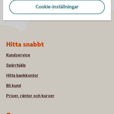
Cookie-inställningar
Sidfot
Hitta snabbt
Kundservice
Spärrhjälp
Hitta bankkontor
Bli kund
Priser, räntor och kurser