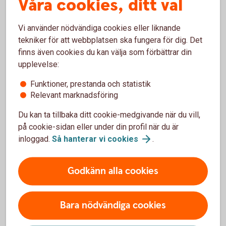
Våra cookies, ditt val
För överblick och affärer, dygnet runt, världen
Vi använder nödvändiga cookies eller liknande
över
tekniker för att webbplatsen ska fungera för dig. Det
finns även cookies du kan välja som förbättrar din
upplevelse:
Funktioner, prestanda och statistik
För att se detta innehåll behöver du först
Relevant marknadsföring
godkänna cookies för Funktioner, prestanda
Du kan ta tillbaka ditt cookie-medgivande när du vill,
och statistik.
på cookie-sidan eller under din profil när du är
Inställningar för cookies
inloggad.
Så hanterar vi
cookies
.
Godkänn alla cookies
Bara nödvändiga cookies