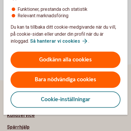
över
Funktioner, prestanda och statistik
Relevant marknadsföring
Du kan ta tillbaka ditt cookie-medgivande när du vill,
på cookie-sidan eller under din profil när du är
inloggad.
Så hanterar vi
cookies
.
Godkänn alla cookies
Bara nödvändiga cookies
Cookie-inställningar
Sidfot
Hitta snabbt
Kundservice
Spärrhjälp