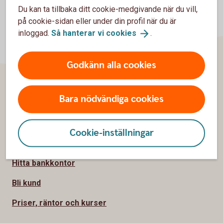
Du kan ta tillbaka ditt cookie-medgivande när du vill,
på cookie-sidan eller under din profil när du är
inloggad.
Så hanterar vi
cookies
.
Godkänn alla cookies
Sidfot
Bara nödvändiga cookies
Hitta snabbt
Kundservice
Cookie-inställningar
Spärrhjälp
Hitta bankkontor
Bli kund
Priser, räntor och kurser