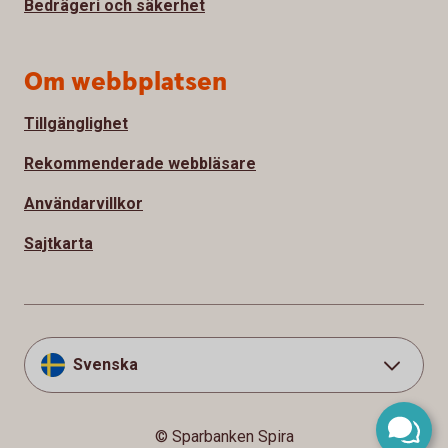
Bedrägeri och säkerhet
Om webbplatsen
Tillgänglighet
Rekommenderade webbläsare
Användarvillkor
Sajtkarta
Svenska
© Sparbanken Spira