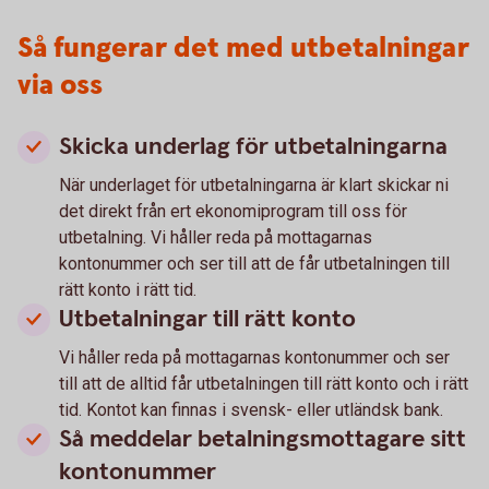
Så fungerar det med utbetalningar
via oss
Skicka underlag för utbetalningarna
När underlaget för utbetalningarna är klart skickar ni
det direkt från ert ekonomiprogram till oss för
utbetalning. Vi håller reda på mottagarnas
kontonummer och ser till att de får utbetalningen till
rätt konto i rätt tid.
Utbetalningar till rätt konto
Vi håller reda på mottagarnas kontonummer och ser
till att de alltid får utbetalningen till rätt konto och i rätt
tid. Kontot kan finnas i svensk- eller utländsk bank.
Så meddelar betalningsmottagare sitt
kontonummer