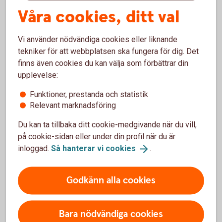
utbetalning till bankgironummer, insättningsbesked till
Våra cookies, ditt val
mottagarna med flera tillvalsfunktioner.
Vi använder nödvändiga cookies eller liknande
tekniker för att webbplatsen ska fungera för dig. Det
finns även cookies du kan välja som förbättrar din
Utbetalning via SUS
upplevelse:
Funktioner, prestanda och statistik
Använder ni er av Swedbanks lön- och
Relevant marknadsföring
utbetalningssystem (SUS) för att betala ut pengar till
privatpersoner? Om era betalningsmottagare
Du kan ta tillbaka ditt cookie-medgivande när du vill,
anmäler sitt konto till vårt kontoregister så kan de få
på cookie-sidan eller under din profil när du är
in lön, pension och andra utbetalningar direkt på sitt
inloggad.
Så hanterar vi
cookies
.
lönekonto.
Utbetalning via
SUS
Godkänn alla cookies
Bara nödvändiga cookies