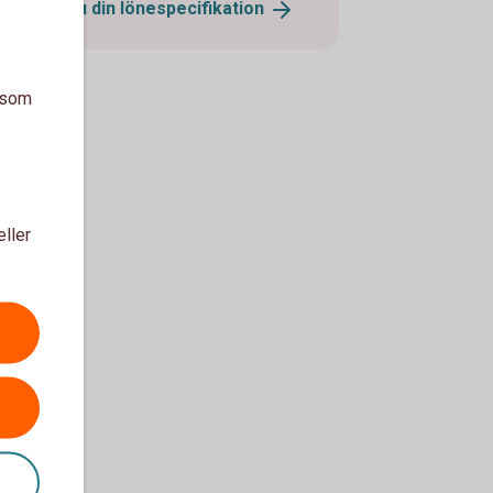
Så hittar du din
lönespecifikation
a som
eller