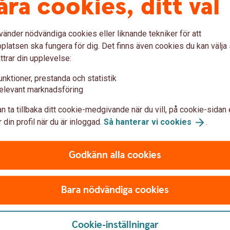
åra cookies, ditt val
n Lönebesked?
vänder nödvändiga cookies eller liknande tekniker för att
lar på Lönebesked som inkluderar företagets
latsen ska fungera för dig. Det finns även cookies du kan välj
ttagarna.
ttrar din upplevelse:
lönekonto så får den tillgång till sitt
unktioner, prestanda och statistik
elevant marknadsföring
n ta tillbaka ditt cookie-medgivande när du vill, på cookie-sidan 
var
 din profil när du är inloggad.
Så hanterar vi
cookies
.
Godkänn alla cookies
?
Bara nödvändiga cookies
Cookie-inställningar
iv)?