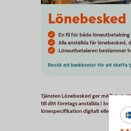
Lönebesked
En fil för både löneutbetalnin
Alla anställda får lönebesked, d
Löneutbetalaren bestämmer hur
Besök ett bankkontor för att skaffa 
Tjänsten Lönebesked ger möjlighet att
till ditt företags anställda i Sverige el
lönespecifikation digitalt eller på papp