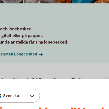
g och lönebesked.
igitalt eller på papper.
 de anställda får sina lönebesked.
tjänsten
Lönebesked
 framställa och distribuera lönespecifikationer
ler utomlands. Anställda kan få sin
er.
Svenska