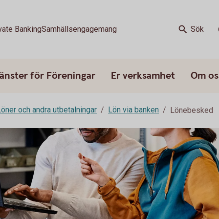
vate Banking
Samhällsengagemang
Sök
änster för Föreningar
Er verksamhet
Om os
Löner och andra utbetalningar
Lön via banken
Lönebesked