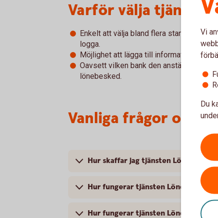
V
Varför välja tjänste
Vi an
Enkelt att välja bland flera standardmal
webbp
logga.
Möjlighet att lägga till information till mo
förbä
Oavsett vilken bank den anställde har sitt 
F
lönebesked.
R
Du ka
Vanliga frågor och s
under
Hur skaffar jag tjänsten Lönebesked
Hur fungerar tjänsten Lönebesked
Hur fungerar tjänsten Lönekopia (ark