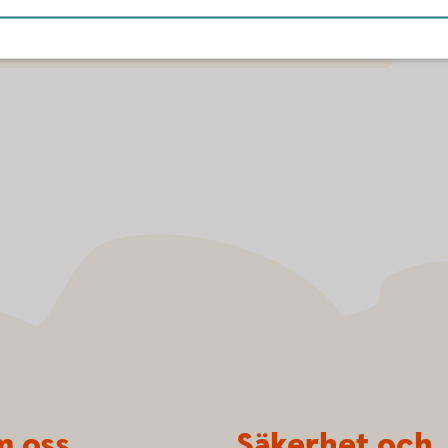
 oss
Säkerhet och