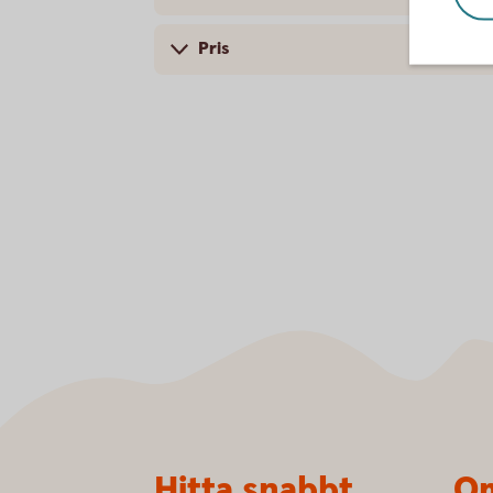
Pris
Sidfot
Hitta snabbt
Om