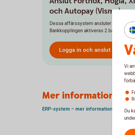
Anslut Fortnox, Hogia, X
och Autopay (Visma)
Dessa affärssystem ansluter ni själva en
Bankkopplingen aktiveras 2 bankdagar eft
V
Logga in och anslut ert ERP t
Vi an
webbp
förbä
Mer information
F
R
ERP-system – mer
information
Du ka
under