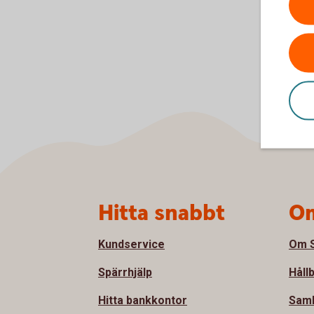
Sidfot
Hitta snabbt
Om
Kundservice
Om S
Spärrhjälp
Håll
Hitta bankkontor
Samh