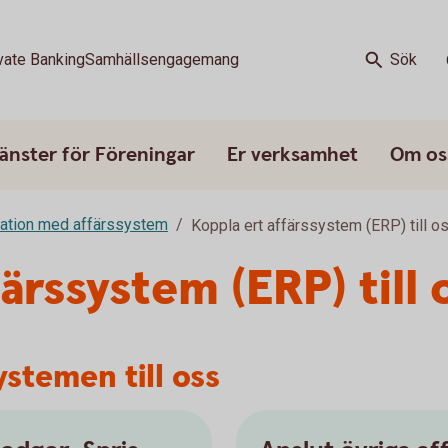
vate Banking
Samhällsengagemang
Sök
änster för Föreningar
Er verksamhet
Om os
ration med affärssystem
Koppla ert affärssystem (ERP) till o
ärssystem (ERP) till 
ystemen till oss