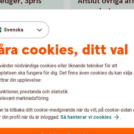
ledger, Spris
Anslut övriga a
samarbetar me
kelt i internetbanken.
Kontakta ert bankkontor för 
Svenska
er själva anslutningen.
affärssystem.
åra cookies, ditt val
ill
oss
Anslut ERP på
ba
vänder nödvändiga cookies eller liknande tekniker för att
latsen ska fungera för dig. Det finns även cookies du kan välj
ttrar din upplevelse:
unktioner, prestanda och statistik
elevant marknadsföring
n ta tillbaka ditt cookie-medgivande när du vill, på cookie-sidan 
 din profil när du är inloggad.
Så hanterar vi
cookies
.