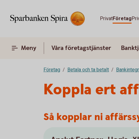
Privat
Företag
Pri
Meny
Våra företagstjänster
Banktj
Företag
Betala och ta betalt
Bankinteg
Koppla ert aff
Så kopplar ni affärss