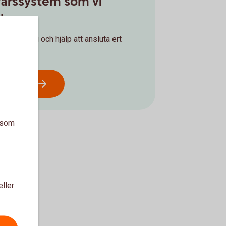
ffärssystem som vi
d
rådgivning och hjälp att ansluta ert
nkkontor
a som
eller