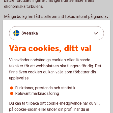
bättre förutsättningar att navigera de senaste årens
ekonomiska turbulens.
Många bolag har fått ställa om sitt fokus internt på grund av
pandemin och den efterföljande lågkonjunkturen. Under
sådana omställningar är det viktigt att få med sig
Svenska
medarbetarna, att de har en förståelse för vilka måsten
företaget står inför och hur man kan ställa om
Våra cookies, ditt val
verksamheten så att den blir konkurrensmässig och
lönsam. Här krävs det ett tydligt ledarskap, där man är
öppen med utmaningarna man står inför men också vilka
Vi använder nödvändiga cookies eller liknande
möjligheter som finns, säger hon.
tekniker för att webbplatsen ska fungera för dig. Det
finns även cookies du kan välja som förbättrar din
upplevelse:
Hållbarhet – en generationsfråga
Funktioner, prestanda och statistik
Ett bolag med en kultur som de anställda skriver under på
Relevant marknadsföring
är mer förändringsbenäget, vågar tänka nytt och anpassar
Du kan ta tillbaka ditt cookie-medgivande när du vill,
sig efter förutsättningarna som finns här och nu. Med en
på cookie-sidan eller under din profil när du är
tydlig kultur blir det också lättare att locka rätt talanger för