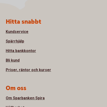
Sidfot
Hitta snabbt
Kundservice
Spärrhjälp
Hitta bankkontor
Bli kund
Priser, räntor och kurser
Om oss
Om Sparbanken Spira