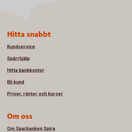
Sidfot
Hitta snabbt
Kundservice
Spärrhjälp
Hitta bankkontor
Bli kund
Priser, räntor och kurser
Om oss
Om Sparbanken Spira