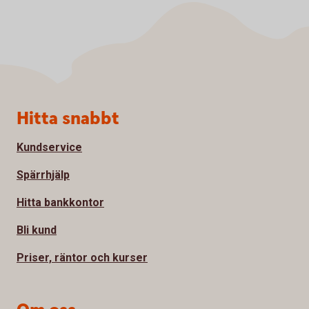
Sidfot
Hitta snabbt
Kundservice
Spärrhjälp
Hitta bankkontor
Bli kund
Priser, räntor och kurser