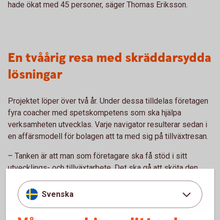
hade ökat med 45 personer, säger Thomas Eriksson.
En tvåårig resa med skräddarsydda
lösningar
Projektet löper över två år. Under dessa tilldelas företagen
fyra coacher med spetskompetens som ska hjälpa
verksamheten utvecklas. Varje navigator resulterar sedan i
en affärsmodell för bolagen att ta med sig på tillväxtresan.
– Tanken är att man som företagare ska få stöd i sitt
utvecklings- och tillväxtarbete. Det ska gå att sköta den
dagliga verksamheten och samtidigt känna att man hinner
med den där idén eller kan rikta sig till den där marknaden
Svenska
man vill expandera till, fortsätter Thomas Eriksson.