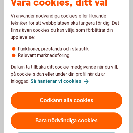
Våra cookies, ditt val
– Det skräddarsys en lösning för varje företag som är med
och det är väldigt unikt. Företagen kan till exempel få hjälp
Vi använder nödvändiga cookies eller liknande
att bli mer digitaliserade, få ett bättre hållbarhetsarbete och
tekniker för att webbplatsen ska fungera för dig. Det
samtidigt öka sin omsättning och lönsamhet, berättar Pål
finns även cookies du kan välja som förbättrar din
Eriksson, rådgivare på Sparbanken Spira.
upplevelse:
Funktioner, prestanda och statistik
Relevant marknadsföring
Ett samhällsnyttigt projekt
Du kan ta tillbaka ditt cookie-medgivande när du vill,
på cookie-sidan eller under din profil när du är
– Detta skapar samhällsnytta på riktigt säger, Lotti Jilsmo,
inloggad.
Så hanterar vi
cookies
.
Verkställande Tjänsteman på Sparbanksstiftelsen
Tjustbygden, när småföretagen växer och mår bra, mår hela
Godkänn alla cookies
Västervik bra, det skapas mer anställningstillfällen, köps in
mer lokala tjänster och skatteintäkterna ökar, vilket skapar
bättre föreutsättningar för hela kommunen.
Bara nödvändiga cookies