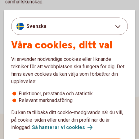
samhällskunskap.
Precis som under Money Week 2020, 2021 och 2022 var vi
även under 2023 med och kryddade Money Quiz:et lite
Svenska
extra genom att lotta ut 2000 kr bland de klasser i
Västerviks kommun som deltar.
Våra cookies, ditt val
Vi använder nödvändiga cookies eller liknande
tekniker för att webbplatsen ska fungera för dig. Det
finns även cookies du kan välja som förbättrar din
upplevelse:
Funktioner, prestanda och statistik
Relevant marknadsföring
Du kan ta tillbaka ditt cookie-medgivande när du vill,
på cookie-sidan eller under din profil när du är
inloggad.
Så hanterar vi
cookies
.
Sidfot
Hitta snabbt