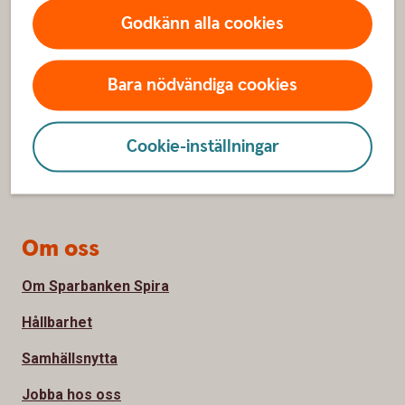
Godkänn alla cookies
Kundservice
Spärrhjälp
Bara nödvändiga cookies
Hitta bankkontor
Bli kund
Cookie-inställningar
Priser, räntor och kurser
Om oss
Om Sparbanken Spira
Hållbarhet
Samhällsnytta
Jobba hos oss