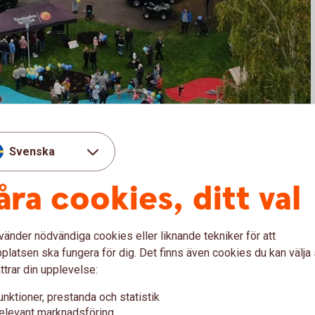
Svenska
åra cookies, ditt val
vänder nödvändiga cookies eller liknande tekniker för att
latsen ska fungera för dig. Det finns även cookies du kan välj
ya generationsparken i Hjorted! En park som
ttrar din upplevelse:
an Hjorted GOIF, Sparbanken och Västerviks kommun.
unktioner, prestanda och statistik
elevant marknadsföring