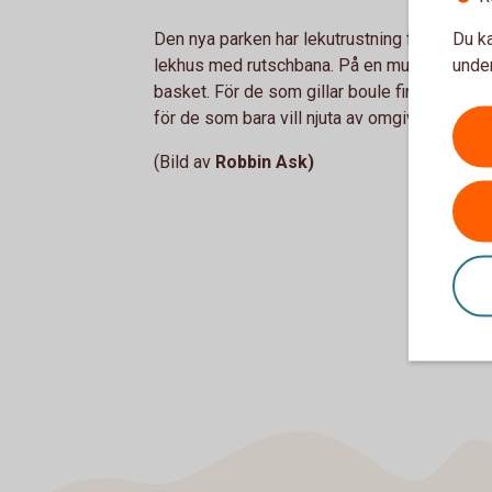
Du ka
Den nya parken har lekutrustning för de min
under
lekhus med rutschbana. På en multiplan kan 
basket. För de som gillar boule finns även e
för de som bara vill njuta av omgivningen.
(Bild av
Robbin Ask)