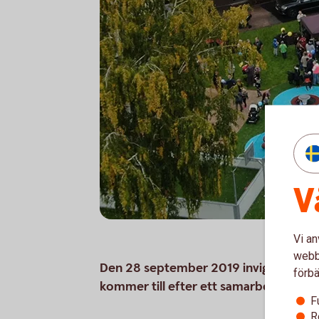
V
Vi an
webbp
Den 28 september 2019 invigdes den n
förbä
kommer till efter ett samarbete mell
F
R