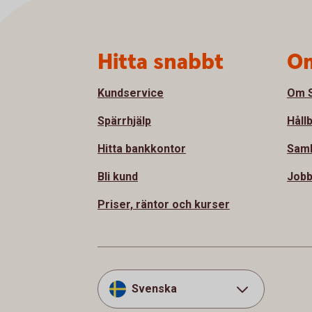
Sidfot
Hitta snabbt
Om
Kundservice
Om S
Spärrhjälp
Håll
Hitta bankkontor
Samh
Bli kund
Jobb
Priser, räntor och kurser
Svenska