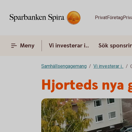
Privat
Företag
Priv
Meny
Vi investerar i..
Sök sponsri
Samhällsengagemang
Vi investerar i..
Hjorteds nya 