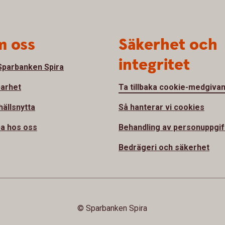
 oss
Säkerhet och
integritet
parbanken Spira
barhet
Ta tillbaka cookie-medgiva
ällsnytta
Så hanterar vi cookies
a hos oss
Behandling av personuppgif
Bedrägeri och säkerhet
© Sparbanken Spira