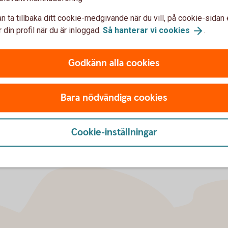
n ta tillbaka ditt cookie-medgivande när du vill, på cookie-sidan 
sta barnen - så som gungor, sandlåda och
 din profil när du är inloggad.
Så hanterar vi
cookies
.
man även spela fotboll, innebandy och
n boulebana och ett lusthus med sittplatser
Godkänn alla cookies
Bara nödvändiga cookies
Cookie-inställningar