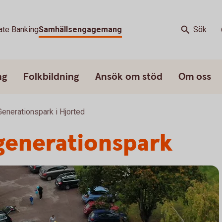
ate Banking
Samhällsengagemang
Sök
ng
Folkbildning
Ansök om stöd
Om oss
Generationspark i Hjorted
generationspark