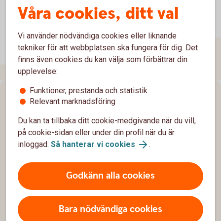
Våra cookies, ditt val
Vi använder nödvändiga cookies eller liknande
tekniker för att webbplatsen ska fungera för dig. Det
finns även cookies du kan välja som förbättrar din
upplevelse:
Funktioner, prestanda och statistik
Sidfot
Hitta snabbt
Relevant marknadsföring
Du kan ta tillbaka ditt cookie-medgivande när du vill,
Kundservice
på cookie-sidan eller under din profil när du är
Spärrhjälp
inloggad.
Så hanterar vi cookies
.
Hitta bankkontor
Godkänn alla cookies
Bli kund
Priser, räntor och kurser
Bara nödvändiga cookies