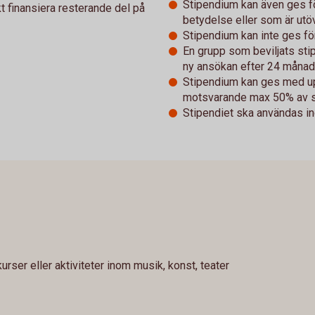
Stipendium kan även ges för
kt finansiera resterande del på
betydelse eller som är utö
Stipendium kan inte ges för
En grupp som beviljats st
ny ansökan efter 24 månad
Stipendium kan ges med upp
motsvarande max 50% av s
Stipendiet ska användas in
rser eller aktiviteter inom musik, konst, teater