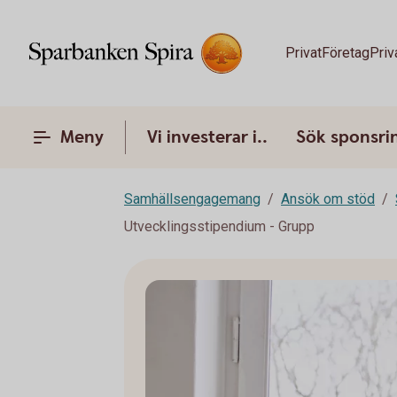
Privat
Företag
Priv
Meny
Vi investerar i..
Sök sponsri
Samhällsengagemang
Ansök om stöd
Utvecklingsstipendium - Grupp