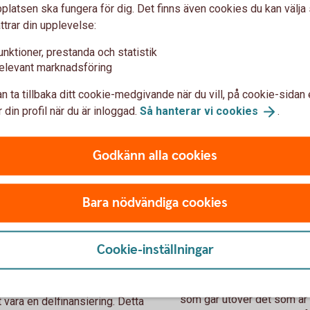
latsen ska fungera för dig. Det finns även cookies du kan välj
iks kommun?
ttrar din upplevelse:
 år?
 finns en kurs- eller anmälningsavgift, eller
unktioner, prestanda och statistik
(ej ordinarie tävlingar i exempelvis seriespel
elevant marknadsföring
viteten som ni tänkt genomföra genomförs
n ta tillbaka ditt cookie-medgivande när du vill, på cookie-sidan 
 din profil när du är inloggad.
Så hanterar vi
cookies
.
Godkänn alla cookies
pendium för?
Mer information
Bara nödvändiga cookies
Ansökan ska göras i god ti
på en längre resa så vill v
avresa, är det en kortare k
 utvecklas inom områdena
Cookie-inställningar
Stipendium ges till aktivite
eller skola delta i en tävling
det finns en poäng med att
utomlands.
Stipendium ges till kostnad
som går utöver det som är 
t vara en delfinansiering. Detta