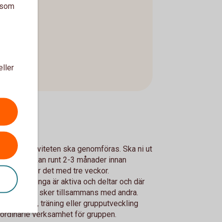
a som
eller
d innan aktiviteten ska genomföras. Ska ni ut
i ha er ansökan runt 2-3 månader innan
urs så räcker det med tre veckor.
ter där de unga är aktiva och deltar och där
 aktiviteten sker tillsammans med andra.
er för kurs, träning eller grupputveckling
ordinarie verksamhet för gruppen.