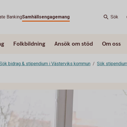
ate Banking
Samhällsengagemang
Sök
ng
Folkbildning
Ansök om stöd
Om oss
Sök bidrag & stipendium i Västerviks kommun
Sök stipendiu