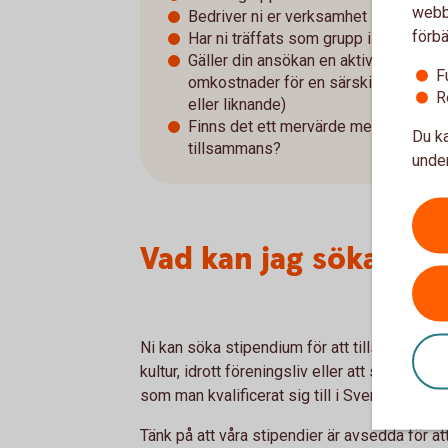
webbp
Bedriver ni er verksamhet i Västerv
förbä
Har ni träffats som grupp i mer än ett
Gäller din ansökan en aktivitet där det
F
omkostnader för en särskild tävling? 
R
eller liknande)
Finns det ett mervärde med att akti
Du ka
tillsammans?
under
Vad kan jag söka sti
Ni kan söka stipendium för att tillsammans
kultur, idrott föreningsliv eller att som klass 
som man kvalificerat sig till i Sverige eller 
Tänk på att våra stipendier är avsedda för at