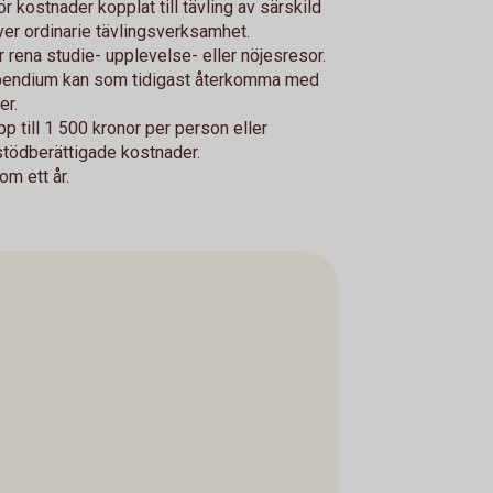
 kostnader kopplat till tävling av särskild
ver ordinarie tävlingsverksamhet.
 rena studie- upplevelse- eller nöjesresor.
ipendium kan som tidigast återkomma med
er.
 till 1 500 kronor per person eller
tödberättigade kostnader.
om ett år.