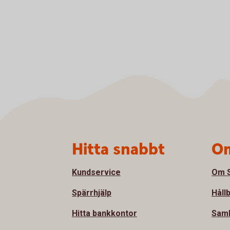
Sidfot
Hitta snabbt
Om
Kundservice
Om S
Spärrhjälp
Håll
Hitta bankkontor
Samh