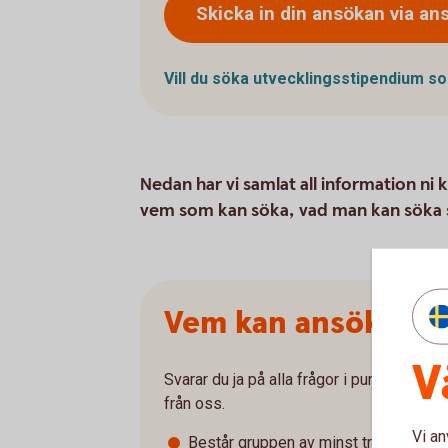
Skicka in din ansökan via
ans
Vill du söka utvecklingsstipendium 
Nedan har vi samlat all information ni
vem som kan söka, vad man kan söka 
Vem kan ansöka om
V
Svarar du ja på alla frågor i punktlistan n
från oss.
Vi an
Består gruppen av minst tre individe