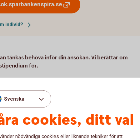
ok.sparbankenspira.se
som
individ?
 kan tänkas behöva inför din ansökan. Vi berättar om
stipendium för.
 Utvecklingsstipendium - Gru
Svenska
åra cookies, ditt val
edan, då har du möjlighet att få ett stipendium
vänder nödvändiga cookies eller liknande tekniker för att
r som är mellan 15-23 år?