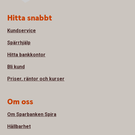
Sidfot
Hitta snabbt
Kundservice
Spärrhjälp
Hitta bankkontor
Bli kund
Priser, räntor och kurser
Om oss
Om Sparbanken Spira
Hållbarhet