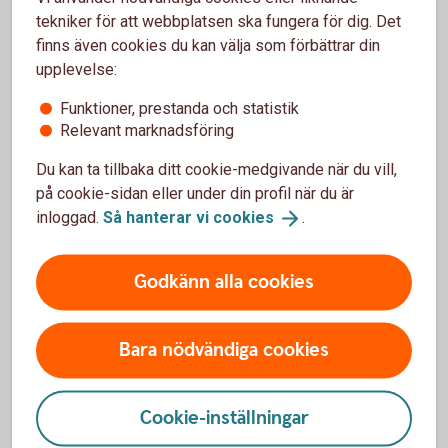
tekniker för att webbplatsen ska fungera för dig. Det
Vad mer kan och vill ni göra? Inte bara gör det miljön
finns även cookies du kan välja som förbättrar din
en tjänst, många företag upplever också att man blir
upplevelse:
mer attraktiv som arbetsgivare. Underskatta inte
vikten av att få med medarbetarna som
Funktioner, prestanda och statistik
ambassadörer. Många brinner för ämnet och kan bidra
Relevant marknadsföring
till att arbetet snabbare får fäste och blir enklare att
genomföra.
Du kan ta tillbaka ditt cookie-medgivande när du vill,
Kommunicera om ert miljöarbete
på cookie-sidan eller under din profil när du är
inloggad.
Så hanterar vi
cookies
.
Konsumenter och potentiella medarbetare vill veta.
Godkänn alla cookies
Den omställning som nu sker i samhället har på ett naturligt
sätt fört in flera av punkterna ovan i företagens verksamhet,
Bara nödvändiga cookies
såsom energieffektiviseringar, grön energi och fler digitala
möten som några tydliga exempel. Många företag har
också vässat sina hållbarhetsmål, med exempelvis krav på
Cookie-inställningar
färre flygresor framåt.