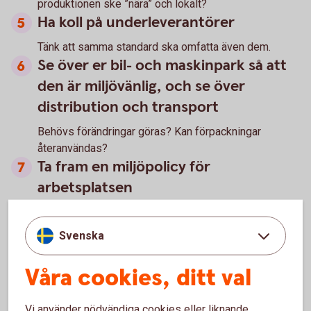
produktionen ske ”nära” och lokalt?
Ha koll på underleverantörer
Tänk att samma standard ska omfatta även dem.
Se över er bil- och maskinpark så att
den är miljövänlig, och se över
distribution och transport
Behövs förändringar göras? Kan förpackningar
återanvändas?
Ta fram en miljöpolicy för
arbetsplatsen
Ett miljövänligt företag upplevs ofta som en attraktiv
arbetsgivare.
Svenska
Försök hålla möten som kräver resor digitalt. Välj
miljövänliga alternativ när ni behöver resa.
Våra cookies, ditt val
Håll hållbarhetsarbetet levande i
företaget
Vi använder nödvändiga cookies eller liknande